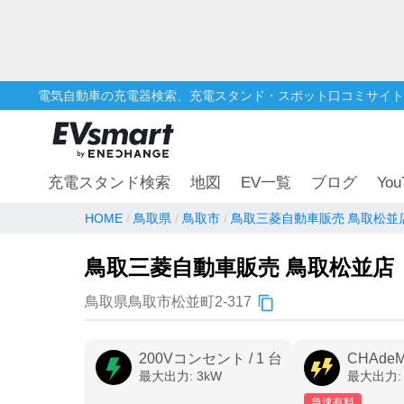
電気自動車の充電器検索、充電スタンド・スポット口コミサイト
You
充電スタンド検索
地図
EV一覧
ブログ
HOME
鳥取県
鳥取市
鳥取三菱自動車販売 鳥取松並
鳥取三菱自動車販売 鳥取松並店
鳥取県鳥取市松並町2-317
200Vコンセント
/
1
台
CHAde
最大出力:
3
kW
最大出力
急速有料