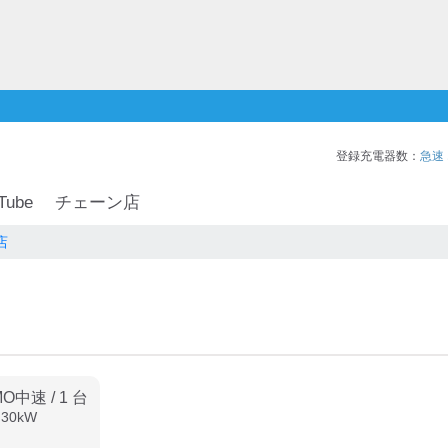
登録充電器数：
急速
Tube
チェーン店
店
MO中速
/
1
台
:
30
kW