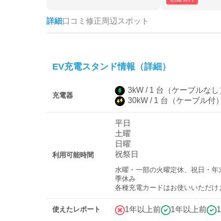
詳細
口コミ
修正
周辺スポット
EV充電スタンド情報（詳細）
3
kW /
1
台
（ケーブルなし
充電器
30
kW /
1
台
（ケーブル付
平日
土曜
日曜
祝祭日
利用可能時間
水曜・一部の火曜定休、祝日・年
季休み

各種充電カードはお使いいただけ
使えたレポート
1年以上前
1年以上前