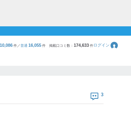
10,086
16,055
174,633
ログイン
件／
普通
件
掲載口コミ数：
件
3