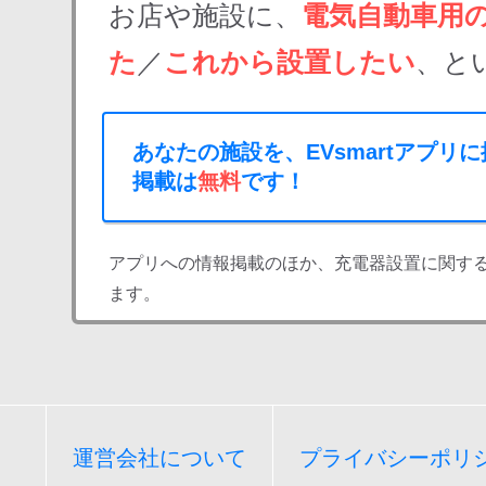
お店や施設に、
電気自動車用
た
／
これから設置したい
、と
あなたの施設を、EVsmartアプリ
掲載は
無料
です！
アプリへの情報掲載のほか、充電器設置に関す
ます。
運営会社について
プライバシーポリ