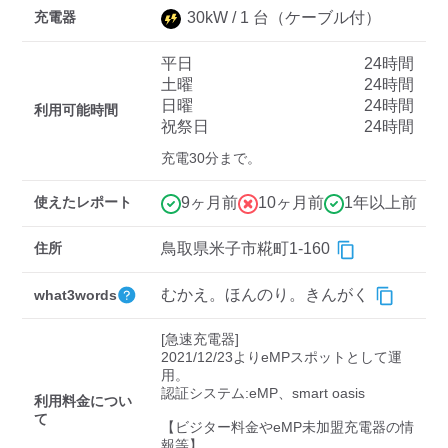
充電器
30
kW /
1
台
（ケーブル付）
平日
24時間
ディーラー
土曜
24時間
日曜
24時間
三菱ディーラーを表示
日産ディーラーを表示
利用可能時間
祝祭日
24時間
トヨタディーラーを表
充電30分まで。
示
使えたレポート
9ヶ月前
10ヶ月前
1年以上前
充電器の出力
住所
鳥取県米子市糀町1-160
すべて
中速-20kW-以上
急速-44kW-以上
むかえ。ほんのり。きんがく
what3words
車種
[急速充電器]

2021/12/23よりeMPスポットとして運
用。

認証システム:eMP、smart oasis

利用料金につい
て
【ビジター料金やeMP未加盟充電器の情
報等】
