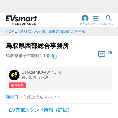
充電スタンド
ログイン
メニュー
HOME
鳥取県
米子市
鳥取県西部総合事務所
閉
じ
地名・観光スポット・住所
鳥取県西部総合事務所
で検索
る
25
鳥取県米子市糀町1-160
充電器の種類
CHAdeMO中速
/
1
台
最大出力:
30
kW
急速充電器のみ表示
急速無料のみ表示
急速有料
高速道路上のみ表示
24時間営業のみ表示
詳細
口コミ
修正
周辺スポット
認証システム
EV充電スタンド情報（詳細）
e-Mobility Power
EV充電エネチェンジ