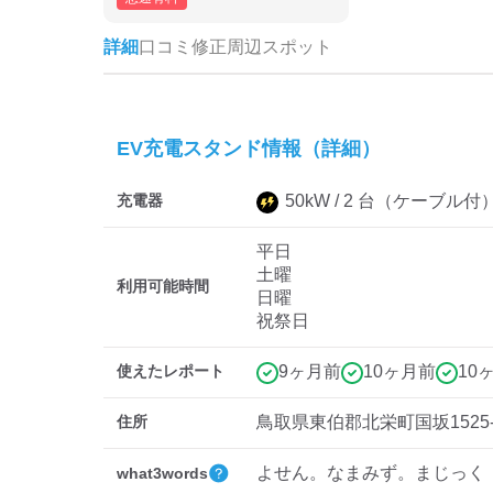
詳細
口コミ
修正
周辺スポット
EV充電スタンド情報（詳細）
充電器
50
kW /
2
台
（ケーブル付
平日
土曜
利用可能時間
日曜
祝祭日
使えたレポート
9ヶ月前
10ヶ月前
10
住所
鳥取県東伯郡北栄町国坂1525-
よせん。なまみず。まじっく
what3words