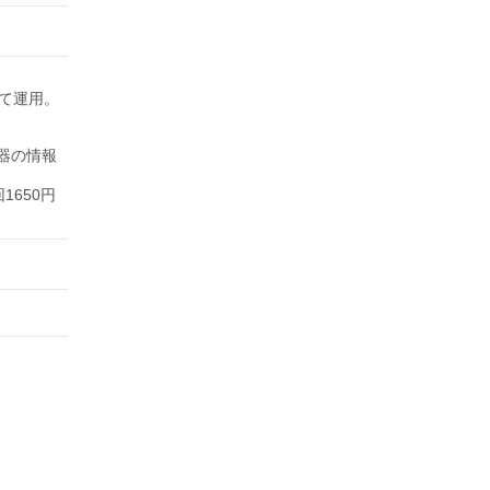
して運用。

器の情報
回1650円