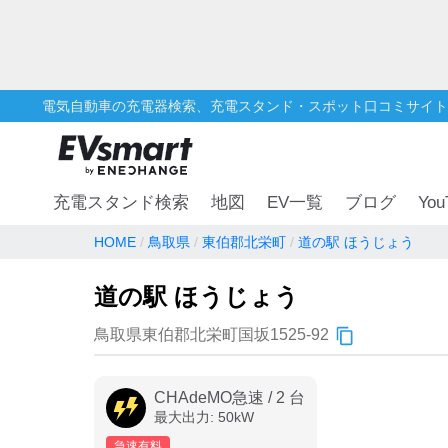
電気自動車の充電器検索、充電スタンド・スポット口コミサイト
You
充電スタンド検索
地図
EV一覧
ブログ
HOME
鳥取県
東伯郡北栄町
道の駅 ほうじょう
道の駅 ほうじょう
鳥取県東伯郡北栄町国坂1525-92
CHAdeMO急速
/
2
台
最大出力:
50
kW
急速有料