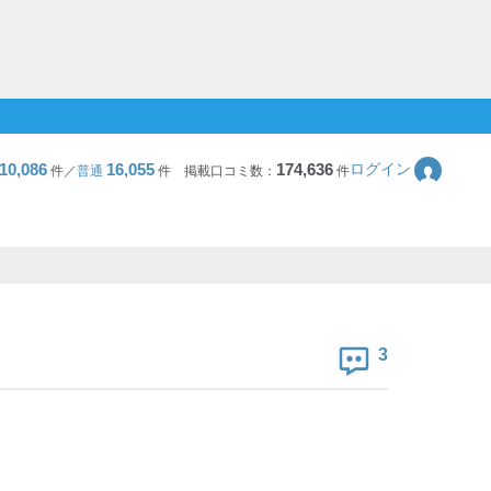
10,086
16,055
174,636
ログイン
件／
普通
件
掲載口コミ数：
件
3