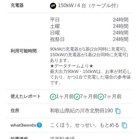
充電器
150
kW /
4
台
（ケーブル付）
平日
24時間
ディーラー
土曜
24時間
日曜
24時間
三菱ディーラーを表示
日産ディーラーを表示
祝祭日
24時間
トヨタディーラーを表
90kWの充電器が1基(2台同時に充電可)、
示
利用可能時間
150kWの充電器が1基(2台同時に充電可)
あります。

★データチームより★

充電器の出力
最大出力90kW・150kWは、お車が対応し
ており、かつ1台で充電した場合の参考値
すべて
中速-20kW-以上
急速-44kW-以上
です。
使えたレポート
1ヶ月前
7ヶ月前
7ヶ月前
車種
住所
和歌山県紀の川市北勢田190
こくほう。せっせい。もとめる
what3words