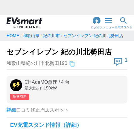
充電スタンド
ログイン
メニュー
HOME
和歌山県
紀の川市
セブンイレブン 紀の川北勢田店
閉
じ
地名・観光スポット・住所
セブンイレブン 紀の川北勢田店
で検索
る
1
和歌山県紀の川市北勢田190
充電器の種類
CHAdeMO急速
/
4
台
最大出力:
150
kW
急速充電器のみ表示
急速無料のみ表示
急速有料
高速道路上のみ表示
24時間営業のみ表示
詳細
口コミ
修正
周辺スポット
認証システム
EV充電スタンド情報（詳細）
e-Mobility Power
EV充電エネチェンジ