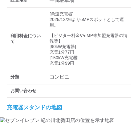
検索する
設置場所
平面駐車場
[急速充電器]

2025/12/26よりeMPスポットとして運
用。

【ビジター料金やeMP未加盟充電器の情
利用料金につい
報等】

て
[90kW充電器]

充電1分77円

[150kW充電器]

充電1分99円
分類
コンビニ
お問い合わせ
充電器スタンドの地図