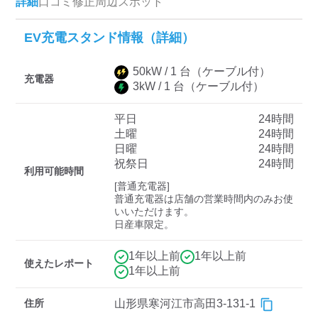
詳細
口コミ
修正
周辺スポット
EV充電スタンド情報（詳細）
ディーラー
50
kW /
1
台
（ケーブル付）
三菱ディーラーを表示
日産ディーラーを表示
充電器
3
kW /
1
台
（ケーブル付）
トヨタディーラーを表
示
平日
24時間
土曜
24時間
日曜
24時間
充電器の出力
祝祭日
24時間
利用可能時間
すべて
中速-20kW-以上
急速-44kW-以上
[普通充電器]

普通充電器は店舗の営業時間内のみお使
いいただけます。

日産車限定。
車種
1年以上前
1年以上前
使えたレポート
1年以上前
住所
山形県寒河江市高田3-131-1