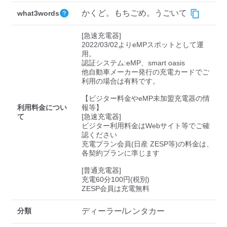
検索する
かくど。もちごめ。うごいて
what3words
[急速充電器]

2022/03/02よりeMPスポットとして運
用。

認証システム:eMP、smart oasis

他自動車メーカー発行の充電カードでご
利用の場合は有料です。

【ビジター料金やeMP未加盟充電器の情
利用料金につい
報等】

て
[急速充電器]

ビジター利用料金はWebサイト等でご確
認ください 

充電プラン会員(日産 ZESP等)の料金は、
各契約プランに準じます

[普通充電器]

充電60分100円(税別)

ZESP会員は充電無料
分類
ディーラー/レンタカー