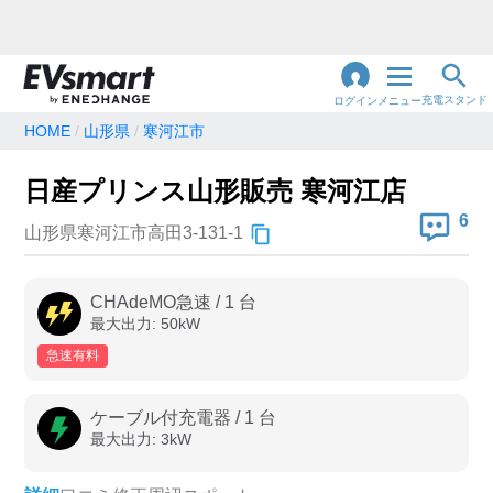
充電スタンド
ログイン
メニュー
HOME
山形県
寒河江市
閉
じ
地名・観光スポット・住所
日産プリンス山形販売 寒河江店
で検索
る
6
山形県寒河江市高田3-131-1
充電器の種類
CHAdeMO急速
/
1
台
最大出力:
50
kW
急速充電器のみ表示
急速無料のみ表示
急速有料
高速道路上のみ表示
24時間営業のみ表示
ケーブル付充電器
/
1
台
最大出力:
3
kW
認証システム
e-Mobility Power
EV充電エネチェンジ