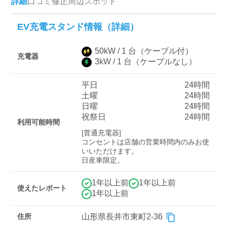
詳細
口コミ
修正
周辺スポット
EV充電スタンド情報（詳細）
ディーラー
50
kW /
1
台
（ケーブル付）
三菱ディーラーを表示
日産ディーラーを表示
充電器
3
kW /
1
台
（ケーブルなし）
トヨタディーラーを表
示
平日
24時間
土曜
24時間
日曜
24時間
充電器の出力
祝祭日
24時間
利用可能時間
すべて
中速-20kW-以上
急速-44kW-以上
[普通充電器]

コンセントは店舗の営業時間内のみお使
いいただけます。

日産車限定。
車種
1年以上前
1年以上前
使えたレポート
1年以上前
住所
山形県長井市東町2-36