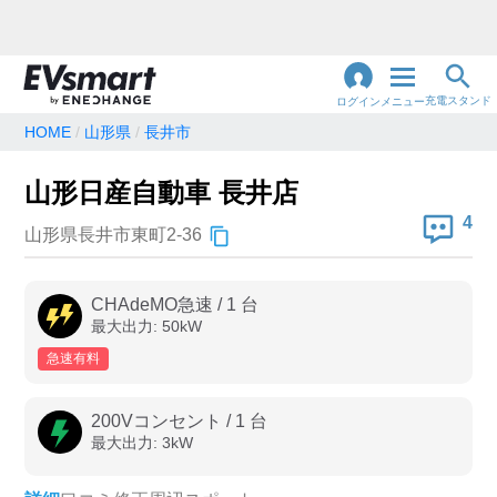
充電スタンド
ログイン
メニュー
HOME
山形県
長井市
閉
じ
地名・観光スポット・住所
山形日産自動車 長井店
で検索
る
4
山形県長井市東町2-36
充電器の種類
CHAdeMO急速
/
1
台
最大出力:
50
kW
急速充電器のみ表示
急速無料のみ表示
急速有料
高速道路上のみ表示
24時間営業のみ表示
200Vコンセント
/
1
台
最大出力:
3
kW
認証システム
e-Mobility Power
EV充電エネチェンジ