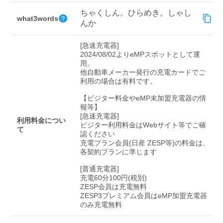
検索する
ちゃくしん。ひらめき。しゃし
what3words
んか
[急速充電器]

2024/08/02よりeMPスポットとして運
用。

他自動車メーカー発行の充電カードでご
利用の場合は有料です。

【ビジター料金やeMP未加盟充電器の情
報等】

[急速充電器]

利用料金につい
ビジター利用料金はWebサイト等でご確
て
認ください 

充電プラン会員(日産 ZESP等)の料金は、
各契約プランに準じます

[普通充電器]

充電60分100円(税別)

ZESP会員は充電無料

ZESP3プレミアム会員はeMP加盟充電器
のみ充電無料