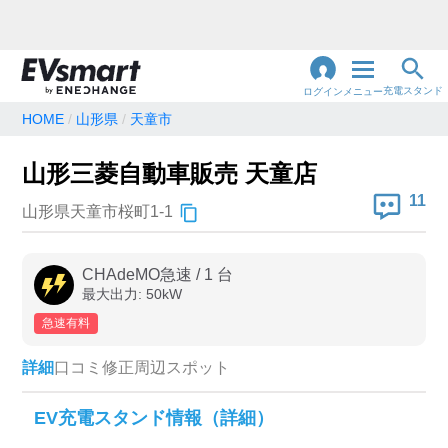
充電スタンド
ログイン
メニュー
HOME
山形県
天童市
閉
じ
地名・観光スポット・住所
山形三菱自動車販売 天童店
で検索
る
11
山形県天童市桜町1-1
充電器の種類
CHAdeMO急速
/
1
台
最大出力:
50
kW
急速充電器のみ表示
急速無料のみ表示
急速有料
高速道路上のみ表示
24時間営業のみ表示
詳細
口コミ
修正
周辺スポット
認証システム
EV充電スタンド情報（詳細）
e-Mobility Power
EV充電エネチェンジ