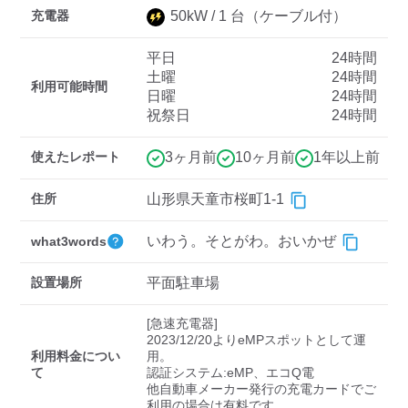
充電器
50
kW /
1
台
（ケーブル付）
平日
24時間
ディーラー
土曜
24時間
利用可能時間
日曜
24時間
三菱ディーラーを表示
日産ディーラーを表示
祝祭日
24時間
トヨタディーラーを表
示
使えたレポート
3ヶ月前
10ヶ月前
1年以上前
充電器の出力
住所
山形県天童市桜町1-1
すべて
中速-20kW-以上
急速-44kW-以上
いわう。そとがわ。おいかぜ
what3words
設置場所
平面駐車場
車種
[急速充電器]

2023/12/20よりeMPスポットとして運
利用料金につい
用。

て
認証システム:eMP、エコQ電

他自動車メーカー発行の充電カードでご