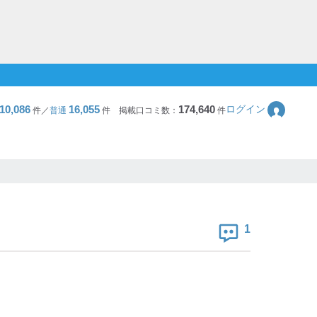
10,086
16,055
174,640
ログイン
件／
普通
件
掲載口コミ数：
件
1