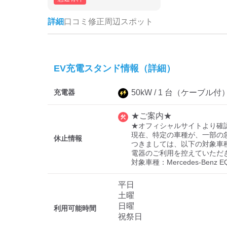
詳細
口コミ
修正
周辺スポット
EV充電スタンド情報（詳細）
充電器
50
kW /
1
台
（ケーブル付
★ご案内★
★オフィシャルサイトより確認
現在、特定の車種が、一部の
休止情報
つきましては、以下の対象車
電器のご利用を控えていただ
対象車種：Mercedes-Benz 
平日
土曜
日曜
利用可能時間
祝祭日