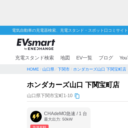
電気自動車の充電器検索、充電スタンド・スポット口コミサイト
You
充電スタンド検索
地図
EV一覧
ブログ
HOME
山口県
下関市
ホンダカーズ山口 下関宝町店
ホンダカーズ山口 下関宝町店
山口県下関市宝町1-10
CHAdeMO急速
/
1
台
最大出力:
50
kW
急速有料