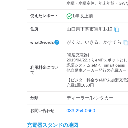
水曜・水曜定休、年末年始・GW
使えたレポート
1年以上前
住所
山口県下関市宝町1-10
がくぶ。いきる。かすてら
what3words
[急速充電器]

2019/04/22よりeMPスポットと
認証システム:eMP、smart oasis

利用料金につい
他自動車メーカー発行の充電カー
て
【ビジター料金やeMP未加盟充電
充電1回1650円
分類
ディーラー/レンタカー
お問い合わせ
083-254-0660
充電器スタンドの地図