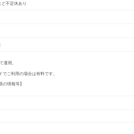
など不定休あり
して運用。

ドでご利用の場合は有料です。

器の情報等】
