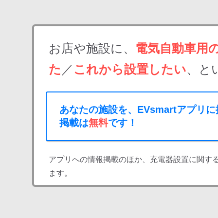
お店や施設に、
電気自動車用
た
／
これから設置したい
、と
あなたの施設を、EVsmartアプリ
掲載は
無料
です！
アプリへの情報掲載のほか、充電器設置に関す
ます。