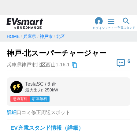
充電スタンド
ログイン
メニュー
HOME
兵庫県
神戸市
北区
閉
じ
地名・観光スポット・住所
神戸-北スーパーチャージャー
で検索
る
6
兵庫県神戸市北区西山1-16-1
充電器の種類
TeslaSC
/
6
台
最大出力:
250
kW
急速充電器のみ表示
急速無料のみ表示
急速有料
駐車無料
高速道路上のみ表示
24時間営業のみ表示
詳細
口コミ
修正
周辺スポット
認証システム
EV充電スタンド情報（詳細）
e-Mobility Power
EV充電エネチェンジ