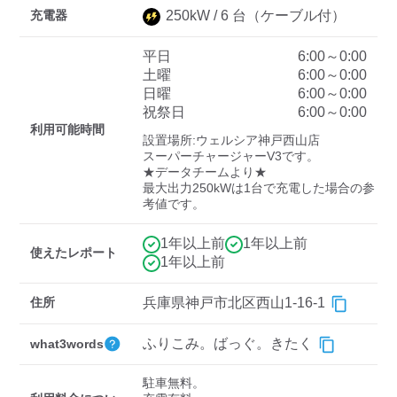
充電器
250
kW /
6
台
（ケーブル付）
平日
6:00～0:00
ディーラー
土曜
6:00～0:00
日曜
6:00～0:00
三菱ディーラーを表示
日産ディーラーを表示
祝祭日
6:00～0:00
トヨタディーラーを表
利用可能時間
設置場所:ウェルシア神戸西山店

示
スーパーチャージャーV3です。

★データチームより★

最大出力250kWは1台で充電した場合の参
充電器の出力
考値です。
すべて
中速-20kW-以上
急速-44kW-以上
1年以上前
1年以上前
使えたレポート
1年以上前
車種
住所
兵庫県神戸市北区西山1-16-1
ふりこみ。ばっぐ。きたく
what3words
駐車無料。
