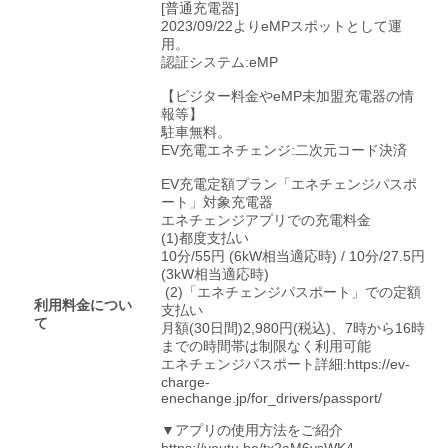
検索する
[普通充電器]

2023/09/22よりeMPスポットとして運
用。

認証システム:eMP

【ビジター料金やeMP未加盟充電器の情
報等】

駐車無料。

EV充電エネチェンジ:二次元コード決済

EV充電定額プラン「エネチェンジパスポ
ート」対象充電器

エネチェンジアプリでの充電料金

(1)都度支払い

10分/55円 (6kW相当適応時) / 10分/27.5円 
(3kW相当適応時)

 (2)「エネチェンジパスポート」での定額
利用料金につい
支払い

て
月額(30日間)2,980円(税込)、7時から16時
までの時間帯は制限なく利用可能

エネチェンジパスポート詳細:https://ev-
charge-
enechange.jp/for_drivers/passport/

▼アプリの使用方法をご紹介
