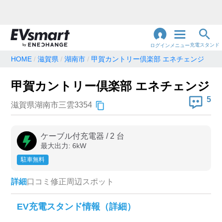
充電スタンド
ログイン
メニュー
HOME
滋賀県
湖南市
甲賀カントリー倶楽部 エネチェンジ
閉
じ
地名・観光スポット・住所
甲賀カントリー倶楽部 エネチェンジ
で検索
る
5
滋賀県湖南市三雲3354
充電器の種類
ケーブル付充電器
/
2
台
最大出力:
6
kW
急速充電器のみ表示
急速無料のみ表示
駐車無料
高速道路上のみ表示
24時間営業のみ表示
詳細
口コミ
修正
周辺スポット
認証システム
EV充電スタンド情報（詳細）
e-Mobility Power
EV充電エネチェンジ