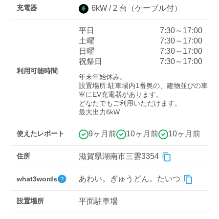
充電器
6
kW /
2
台
（ケーブル付）
平日
7:30～17:00
ディーラー
土曜
7:30～17:00
日曜
7:30～17:00
三菱ディーラーを表示
日産ディーラーを表示
祝祭日
7:30～17:00
トヨタディーラーを表
利用可能時間
年末年始休み。

示
設置場所:駐車場内1番奥の、建物並びの車
室にEV充電器があります。

どなたでもご利用いただけます。

充電器の出力
最大出力6kW
すべて
中速-20kW-以上
急速-44kW-以上
使えたレポート
9ヶ月前
10ヶ月前
10ヶ月前
車種
住所
滋賀県湖南市三雲3354
あわい。ぎゅうどん。たいつ
what3words
設置場所
平面駐車場