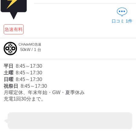
口コミ
1
件
ディーラー
急速有料
三菱ディーラーを表示
日産ディーラーを表示
トヨタディーラーを表
CHAdeMO急速
示
50
kW /
1
台
充電器の出力
平日
8:45～17:30
土曜
8:45～17:30
すべて
中速-20kW-以上
急速-44kW-以上
日曜
8:45～17:30
祝祭日
8:45～17:30
月曜定休、年末年始・GW・夏季休み

車種
充電1回30分まで。