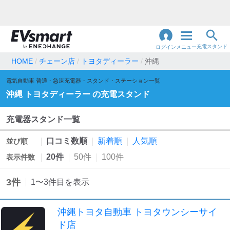
充電スタンド
ログイン
メニュー
HOME
チェーン店
トヨタディーラー
沖縄
閉
電気自動車 普通・急速充電器・スタンド・ステーション一覧
じ
地名・観光スポット・住所
で検索
沖縄
トヨタディーラー
の充電スタンド
る
充電器スタンド一覧
充電器の種類
口コミ数順
新着順
人気順
並び順
急速充電器のみ表示
急速無料のみ表示
20件
50件
100件
表示件数
高速道路上のみ表示
24時間営業のみ表示
3
件
1
〜
3
件目を表示
認証システム
沖縄トヨタ自動車 トヨタウンシーサイ
ド店
e-Mobility Power
EV充電エネチェンジ