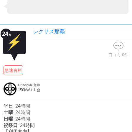
レクサス那覇
口コミ
0
件
急速有料
CHAdeMO急速
150
kW /
1
台
平日
24時間
土曜
24時間
日曜
24時間
祝祭日
24時間
【利用案内】
