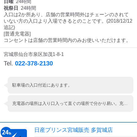
日曜
24時間
祝祭日
24時間
入口は2か所あり、店舗の営業時間外はチェーンのされて
いない方の入口より入場できるとのことです。(2018/12/12 
追記)

[普通充電器]

コンセントは店舗の営業時間内のみお使いいただけます。
宮城県仙台市泉区加茂1-8-1
Tel.
022-378-2130
駐車場の入口付近にあります。
充電器の場所は入り口入って直ぐの場所で分かり易い。充電ケーブルを挿していると店内からわざわざ出て来て頂き店員さんが店内でお休み下さいと親切に声をかけて頂きましたました。今回は忙しく車内で待機してました。この時期はタイヤ交換で忙しそうでしたがお客様が帰る度に道路出口までお見送りで親切な店舗の印象を受けました。近隣を通った時はまた利用したいです。
日産プリンス宮城販売 多賀城店