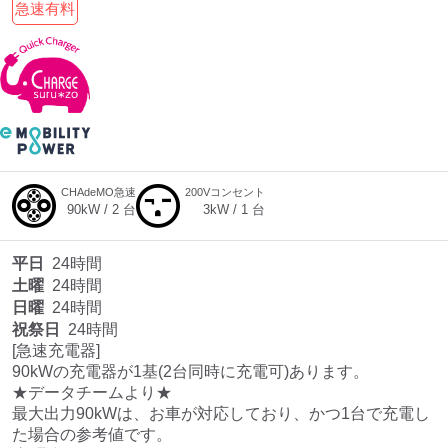
急速有料
CHAdeMO急速
200Vコンセント
90
kW /
2
台
3
kW /
1
台
平日
24時間
土曜
24時間
日曜
24時間
祝祭日
24時間
[急速充電器]

90kWの充電器が1基(2台同時に充電可)あります。

★データチームより★

最大出力90kWは、お車が対応しており、かつ1台で充電し
た場合の参考値です。
