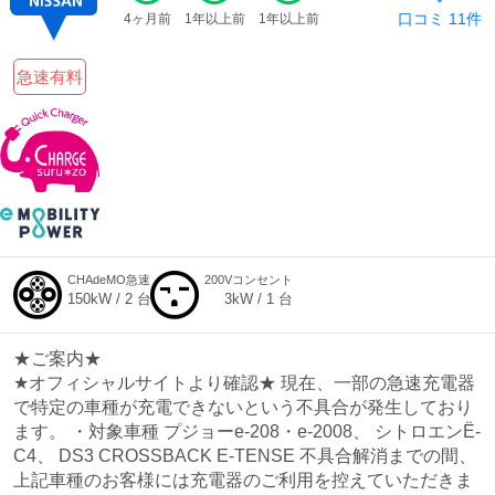
口コミ
11
件
4ヶ月前
1年以上前
1年以上前
急速有料
CHAdeMO急速
200Vコンセント
150
kW /
2
台
3
kW /
1
台
★ご案内★
★オフィシャルサイトより確認★ 現在、一部の急速充電器
で特定の車種が充電できないという不具合が発生しており
ます。 ・対象車種 プジョーe-208・e-2008、 シトロエンË-
C4、 DS3 CROSSBACK E-TENSE 不具合解消までの間、
上記車種のお客様には充電器のご利用を控えていただきま