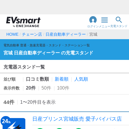
充電スタンド
ログイン
メニュー
HOME
チェーン店
日産自動車ディーラー
宮城
閉
電気自動車 普通・急速充電器・スタンド・ステーション一覧
じ
地名・観光スポット・住所
で検索
宮城
日産自動車ディーラー
の充電スタンド
る
充電器スタンド一覧
充電器の種類
口コミ数順
新着順
人気順
並び順
急速充電器のみ表示
急速無料のみ表示
20件
50件
100件
表示件数
高速道路上のみ表示
24時間営業のみ表示
44
件
1
〜
20
件目を表示
認証システム
日産プリンス宮城販売 愛子バイパス店
e-Mobility Power
EV充電エネチェンジ