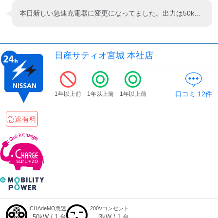
本日新しい急速充電器に変更になってました。出力は50kwかな…
日産サティオ宮城 本社店
口コミ
12
件
1年以上前
1年以上前
1年以上前
急速有料
CHAdeMO急速
200Vコンセント
50
kW /
1
台
3
kW /
1
台