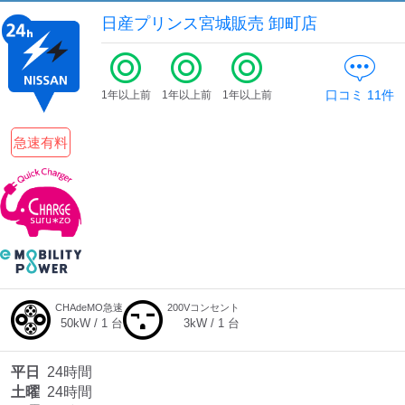
日産プリンス宮城販売 卸町店
口コミ
11
件
1年以上前
1年以上前
1年以上前
急速有料
CHAdeMO急速
200Vコンセント
50
kW /
1
台
3
kW /
1
台
平日
24時間
土曜
24時間