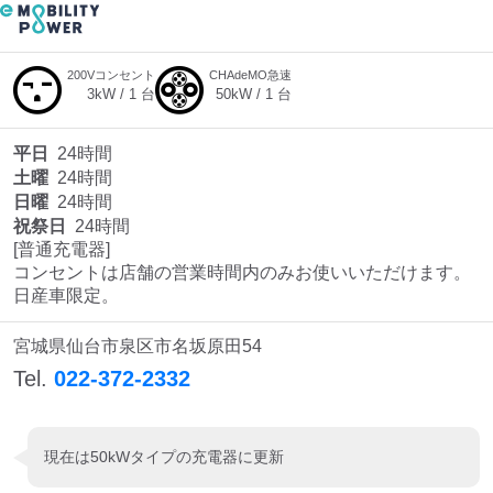
200Vコンセント
CHAdeMO急速
3
kW /
1
台
50
kW /
1
台
平日
24時間
土曜
24時間
日曜
24時間
祝祭日
24時間
[普通充電器]

コンセントは店舗の営業時間内のみお使いいただけます。

日産車限定。
宮城県仙台市泉区市名坂原田54
Tel.
022-372-2332
現在は50kWタイプの充電器に更新