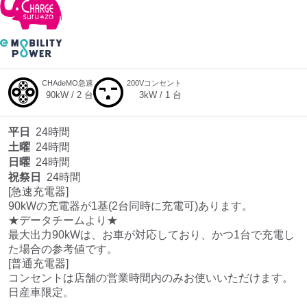
CHAdeMO急速
200Vコンセント
90
kW /
2
台
3
kW /
1
台
平日
24時間
土曜
24時間
日曜
24時間
祝祭日
24時間
[急速充電器]

90kWの充電器が1基(2台同時に充電可)あります。

★データチームより★

最大出力90kWは、お車が対応しており、かつ1台で充電し
た場合の参考値です。

[普通充電器]

コンセントは店舗の営業時間内のみお使いいただけます。

日産車限定。