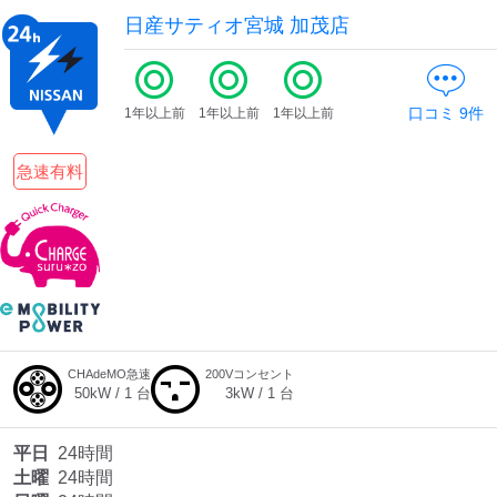
日産サティオ宮城 加茂店
口コミ
9
件
1年以上前
1年以上前
1年以上前
急速有料
CHAdeMO急速
200Vコンセント
50
kW /
1
台
3
kW /
1
台
平日
24時間
土曜
24時間