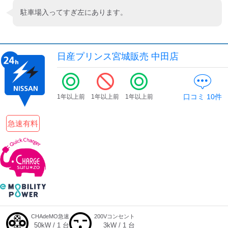
駐車場入ってすぎ左にあります。
日産プリンス宮城販売 中田店
口コミ
10
件
1年以上前
1年以上前
1年以上前
急速有料
CHAdeMO急速
200Vコンセント
50
kW /
1
台
3
kW /
1
台