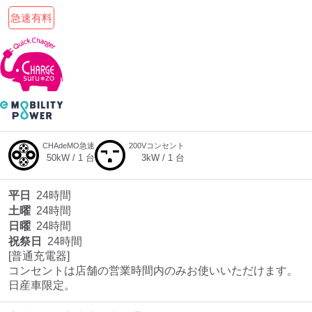
急速有料
CHAdeMO急速
200Vコンセント
50
kW /
1
台
3
kW /
1
台
平日
24時間
土曜
24時間
日曜
24時間
祝祭日
24時間
[普通充電器]

コンセントは店舗の営業時間内のみお使いいただけます。

日産車限定。