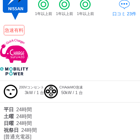
口コミ
23
件
1年以上前
1年以上前
1年以上前
ディーラー
急速有料
三菱ディーラーを表示
日産ディーラーを表示
トヨタディーラーを表
示
充電器の出力
すべて
中速-20kW-以上
急速-44kW-以上
200Vコンセント
CHAdeMO急速
3
kW /
1
台
50
kW /
1
台
車種
平日
24時間
土曜
24時間
日曜
24時間
祝祭日
24時間
[普通充電器]
