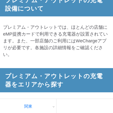
プレミアム・アウトレット
の充電
設備について
ディーラー
プレミアム・アウトレットでは、ほとんどの店舗に
三菱ディーラーを表示
日産ディーラーを表示
eMP提携カードで利用できる充電器が設置されてい
トヨタディーラーを表
ます。また、一部店舗のご利用にはWeChargeアプ
示
リが必要です。各施設の詳細情報をご確認くださ
充電器の出力
い。
すべて
中速-20kW-以上
急速-44kW-以上
プレミアム・アウトレット
の充電
車種
器をエリアから探す
関東