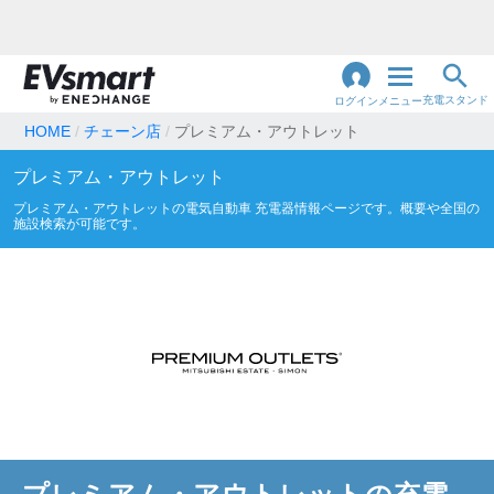
充電スタンド
ログイン
メニュー
HOME
チェーン店
プレミアム・アウトレット
閉
プレミアム・アウトレット
じ
地名・観光スポット・住所
で検索
る
プレミアム・アウトレット
の電気自動車 充電器情報ページです。概要や全国の
施設検索が可能です。
充電器の種類
急速充電器のみ表示
急速無料のみ表示
高速道路上のみ表示
24時間営業のみ表示
認証システム
e-Mobility Power
EV充電エネチェンジ