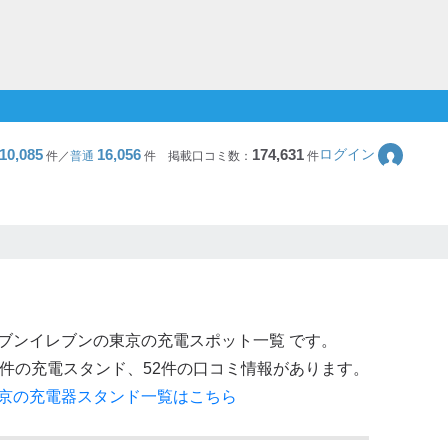
10,085
16,056
174,631
ログイン
件／
普通
件
掲載口コミ数：
件
ブンイレブン
の
東京
の充電スポット一覧 です。
件の充電スタンド、
52
件の口コミ情報があります。
京
の充電器スタンド一覧はこちら