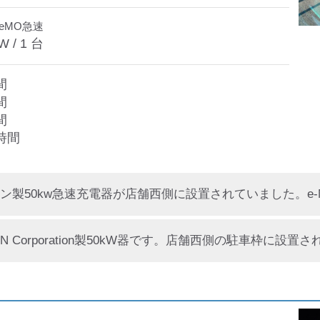
deMO急速
W /
1
台
間
間
間
時間