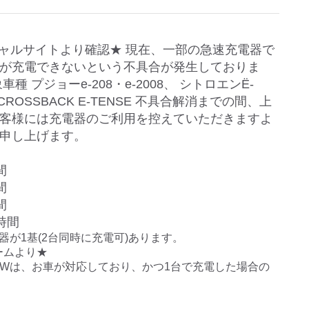
ャルサイトより確認★ 現在、一部の急速充電器で
が充電できないという不具合が発生しておりま
車種 プジョーe-208・e-2008、 シトロエンË-
3 CROSSBACK E-TENSE 不具合解消までの間、上
客様には充電器のご利用を控えていただきますよ
申し上げます。
間
間
間
時間
電器が1基(2台同時に充電可)あります。

ムより★

kWは、お車が対応しており、かつ1台で充電した場合の
。