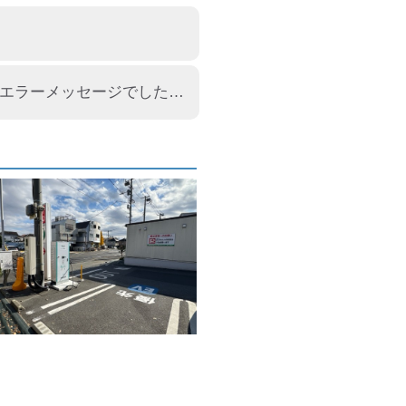
先月まで普通に使えていたが、エラーで充電できず。 はじめてのエラーメッセージでした。 「充電を開始する権限を与えられていません」