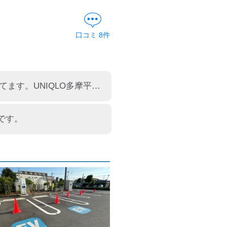
口コミ
8
件
(株)東光高岳製50kW器です。店舗駐車場北側出入口側に設置されてます。UNIQLO多摩平店併設です。
です。