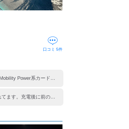
口コミ
5
件
ダイヘン製50kw急速充電器が店舗西側に設置されていました。e-Mobility Power系カード、ビジターの場合はe-Mobility Powerアプリまたは充電器貼付けのQRコードから55円/分〜で利用できます。
DAIHEN Corporation製50kW器です。店舗西側の駐車枠に設置されてます。充電後に前の通りに出る際、車両や歩行者等要注意です。