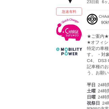
23日前
6ヶ
急速有料
CHA
90
k
★ご案内★
★オフィシ
特定の車種
す。 ・対象
C4、 DS
記車種のお
う、お願い
平日
24時
土曜
24時
日曜
24時
祝祭日
24
90kWの充