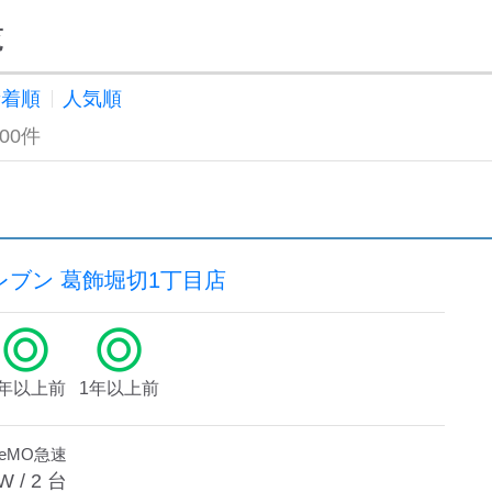
覧
新着順
人気順
100件
レブン 葛飾堀切1丁目店
1年以上前
1年以上前
deMO急速
W /
2
台