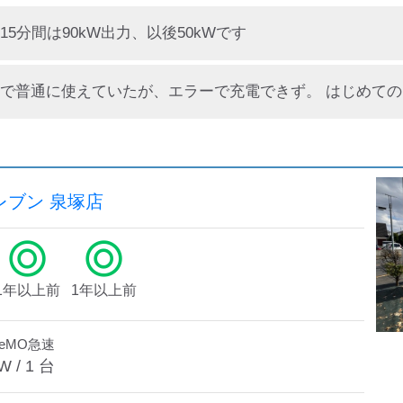
15分間は90kW出力、以後50kWです
レブン 泉塚店
1年以上前
1年以上前
deMO急速
W /
1
台