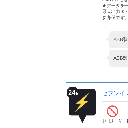
★データチー
最大出力90
参考値です
セブンイ
1年以上前