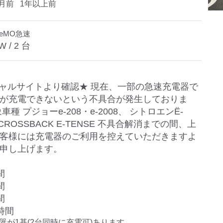
月前
1年以上前
deMO急速
W /
2
台
ャルサイトより確認★ 現在、一部の急速充電器で
が充電できないという不具合が発生しておりま
車種 プジョーe-208・e-2008、 シトロエンË-
3 CROSSBACK E-TENSE 不具合解消までの間、上
客様には充電器のご利用を控えていただきますよ
申し上げます。
間
間
間
時間
電器が1基(2台同時に充電可)あります。
