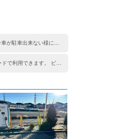
ABB製90kW器×2口器です。店舗南側に設置されてます。ガソリン車が駐車出来ない様にカラーコーンが置かれてるのかと思ってましたが。。。普通枠にも置かれてました。
ABB製90kw器が設置されていました。 (二口使用時50kw) empカードで利用できます。 ビジターの場合は、1分77円でイーモビリディパワーのアプリで利用できます。