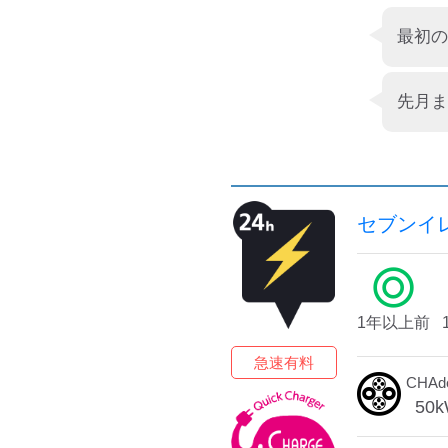
最初の
セブンイ
1年以上前
急速有料
CHA
50
k