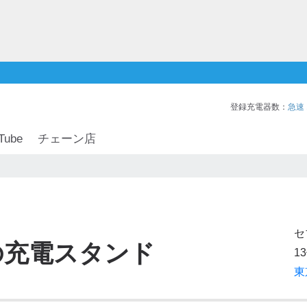
登録充電器数：
急速
Tube
チェーン店
セ
の充電スタンド
13
東