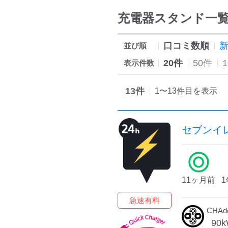
充電器スタンド一
口コミ数順
並び順
20件
50件
表示件数
13
件
1
〜
13
件目を表示
セブンイ
11ヶ月前
急速有料
CHA
90
k