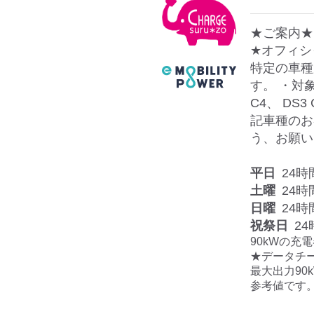
★ご案内★
★オフィシ
特定の車種
す。 ・対象
C4、 DS
記車種のお
う、お願い
平日
24時
土曜
24時
日曜
24時
祝祭日
24
90kWの充
★データチー
最大出力90
参考値です