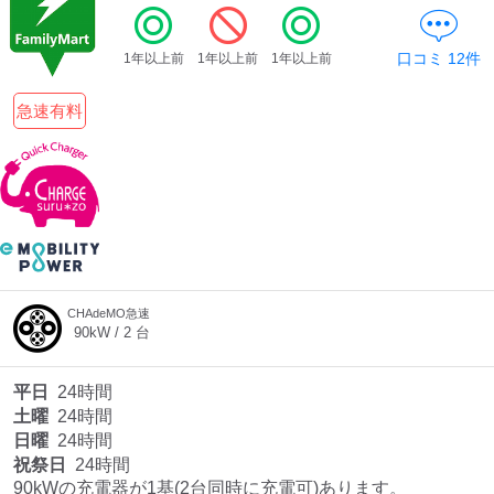
口コミ
12
件
1年以上前
1年以上前
1年以上前
急速有料
CHAdeMO急速
90
kW /
2
台
平日
24時間
土曜
24時間
日曜
24時間
祝祭日
24時間
90kWの充電器が1基(2台同時に充電可)あります。
