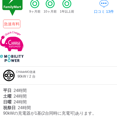
口コミ
13
件
9ヶ月前
10ヶ月前
1年以上前
ディーラー
急速有料
三菱ディーラーを表示
日産ディーラーを表示
トヨタディーラーを表
示
充電器の出力
すべて
中速-20kW-以上
急速-44kW-以上
CHAdeMO急速
90
kW /
2
台
車種
平日
24時間
土曜
24時間
日曜
24時間
祝祭日
24時間
90kWの充電器が1基(2台同時に充電可)あります。
