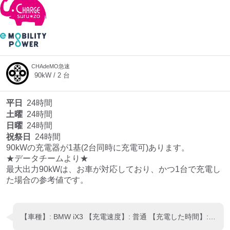
CHAdeMO急速
90
kW /
2
台
平日
24時間
土曜
24時間
日曜
24時間
祝祭日
24時間
90kWの充電器が1基(2台同時に充電可)あります。

★データチームより★

最大出力90kWは、お車が対応しており、かつ1台で充電し
た場合の参考値です。
【車種】: BMW iX3 【充電速度】: 普通 【充電した時間】: 約30分 【ひとこと】: この辺ではまだ貴重な90キロ充電器 助かります。