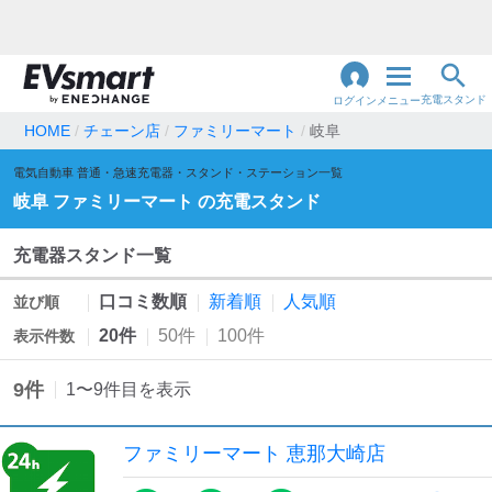
充電スタンド
ログイン
メニュー
HOME
チェーン店
ファミリーマート
岐阜
閉
電気自動車 普通・急速充電器・スタンド・ステーション一覧
じ
地名・観光スポット・住所
で検索
岐阜
ファミリーマート
の充電スタンド
る
充電器スタンド一覧
充電器の種類
口コミ数順
新着順
人気順
並び順
急速充電器のみ表示
急速無料のみ表示
20件
50件
100件
表示件数
高速道路上のみ表示
24時間営業のみ表示
9
件
1
〜
9
件目を表示
認証システム
ファミリーマート 恵那大崎店
e-Mobility Power
EV充電エネチェンジ