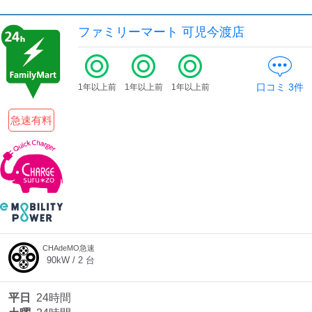
ファミリーマート 可児今渡店
口コミ
3
件
1年以上前
1年以上前
1年以上前
急速有料
CHAdeMO急速
90
kW /
2
台
平日
24時間