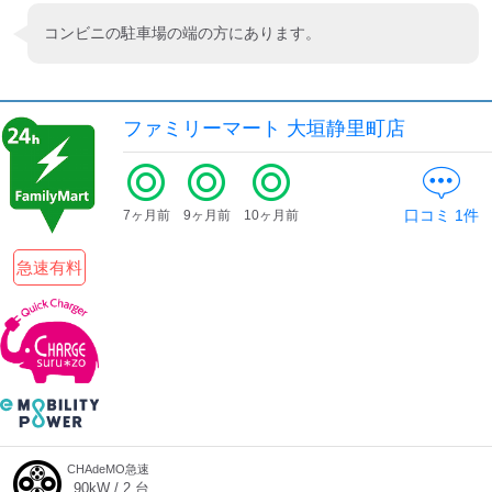
コンビニの駐車場の端の方にあります。
ファミリーマート 大垣静里町店
口コミ
1
件
7ヶ月前
9ヶ月前
10ヶ月前
急速有料
CHAdeMO急速
90
kW /
2
台