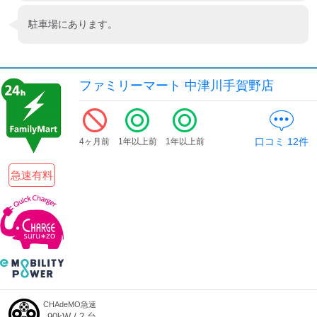
駐車場にあります。
ファミリーマート 中津川手賀野店
口コミ
12
件
4ヶ月前
1年以上前
1年以上前
急速有料
CHAdeMO急速
90
kW /
2
台