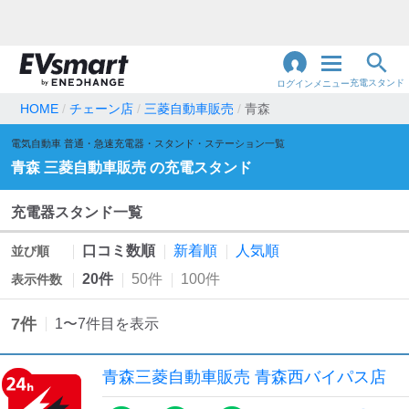
充電スタンド
ログイン
メニュー
HOME
チェーン店
三菱自動車販売
青森
閉
電気自動車 普通・急速充電器・スタンド・ステーション一覧
じ
地名・観光スポット・住所
で検索
青森
三菱自動車販売
の充電スタンド
る
充電器スタンド一覧
充電器の種類
口コミ数順
新着順
人気順
並び順
急速充電器のみ表示
急速無料のみ表示
20件
50件
100件
表示件数
高速道路上のみ表示
24時間営業のみ表示
7
件
1
〜
7
件目を表示
認証システム
青森三菱自動車販売 青森西バイパス店
e-Mobility Power
EV充電エネチェンジ