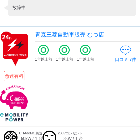
故障中
青森三菱自動車販売 むつ店
口コミ
7
件
1年以上前
1年以上前
1年以上前
急速有料
CHAdeMO急速
200Vコンセント
50
kW /
1
台
3
kW /
1
台