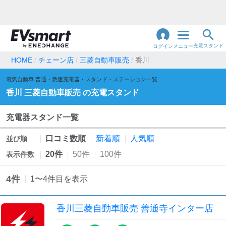
充電スタンド
ログイン
メニュー
HOME
チェーン店
三菱自動車販売
香川
閉
電気自動車 普通・急速充電器・スタンド・ステーション一覧
じ
地名・観光スポット・住所
で検索
香川
三菱自動車販売
の充電スタンド
る
充電器スタンド一覧
充電器の種類
口コミ数順
新着順
人気順
並び順
急速充電器のみ表示
急速無料のみ表示
20件
50件
100件
表示件数
高速道路上のみ表示
24時間営業のみ表示
4
件
1
〜
4
件目を表示
認証システム
香川三菱自動車販売 善通寺インター店
e-Mobility Power
EV充電エネチェンジ