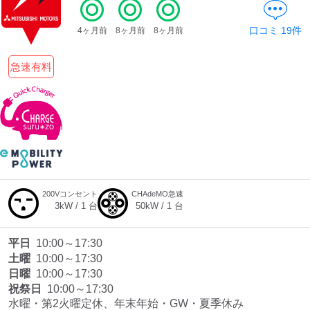
口コミ
19
件
4ヶ月前
8ヶ月前
8ヶ月前
ディーラー
急速有料
三菱ディーラーを表示
日産ディーラーを表示
トヨタディーラーを表
示
充電器の出力
すべて
中速-20kW-以上
急速-44kW-以上
200Vコンセント
CHAdeMO急速
3
kW /
1
台
50
kW /
1
台
車種
平日
10:00～17:30
土曜
10:00～17:30
日曜
10:00～17:30
祝祭日
10:00～17:30
水曜・第2火曜定休、年末年始・GW・夏季休み
