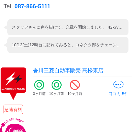
Tel.
087-866-5111
スタッフさんに声を掛けて、充電を開始しました。 42kWで充電されました。 新しくなった三菱充電カードを引き続き使っていますが、充電するお店によって料金が若干違うんですね。
10/12(土)12時台に訪れてみると、コネクタ部をチェーンで施錠されていなかったのでセルフで充電開始。 手持ちの端末で確認すると、設備最大の125Aで充電が始まりました。 充電が始まったので店舗へ。 店内にいたフロントさん？に声を掛けるが相変わらずなレベルの低い対応でした。 ちなみに店舗の窓には「アウトランダーPHEVマスター在籍店」と掲示が有りました。 どんなことを教えてくれるか興味津々。
香川三菱自動車販売 高松東店
口コミ
5
件
3ヶ月前
10ヶ月前
10ヶ月前
急速有料