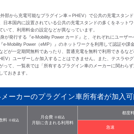
（外部から充電可能なプラグイン車＝PHEV）で公共の充電スタン
国内に設置されている公共の充電スタンドの多くをネットワークする『e-
ていて、利用料金の設定などが異なっています。
er』自身が発行する『e-Mobility Power カード』と、それぞ
Mobility Power（eMP）』のネットワークを利用して認証や
などが一定期間無料であったり、普通充電を無料で利用できるなど
HEV）ユーザーしか加入することはできません。また、テスラやグ
がって、一覧表では「所有するプラグイン車のメーカーに関わらず
しておきます。
各メーカーのプラグイン車所有者が加入可
都度
月会費
※税込
数料
※税込
月額に含まれる利用料
急速