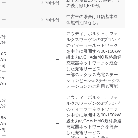
ー
2.75円/分
の後月額1,540円。
中古車の場合は月額基本料
ー
2.75円/分
金無料期間なし。
アウディ、ポルシェ、フォ
/分
ルクスワーゲンの3ブランド
円/分
のディーラーネットワーク
)
を中心に展開する90-150kW
65
級出力のCHAdeMO規格急速
kWh
ー
充電器ネットワークを統合
不可
した充電サービス
テー
一部のレクサス充電ステー
チャ
ションとPowerXチャージス
Wh
テーションのご利用も可能
アウディ、ポルシェ、フォ
/分
ルクスワーゲンの3ブランド
円/分
のディーラーネットワーク
)
を中心に展開する90-150kW
95
級出力のCHAdeMO規格急速
kWh
ー
充電器ネットワークを統合
不可
した充電サービス
テー