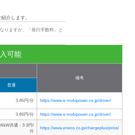
ご紹介します。
なりますが、「発行手数料」と
入可能
込
備考
普通
3.85円/分
https://www.e-mobipower.co.jp/driver/
3.85円/分
https://www.e-mobipower.co.jp/driver/
/6kW共通：3.3円/
https://www.eneos.co.jp/chargeplus/price/
分