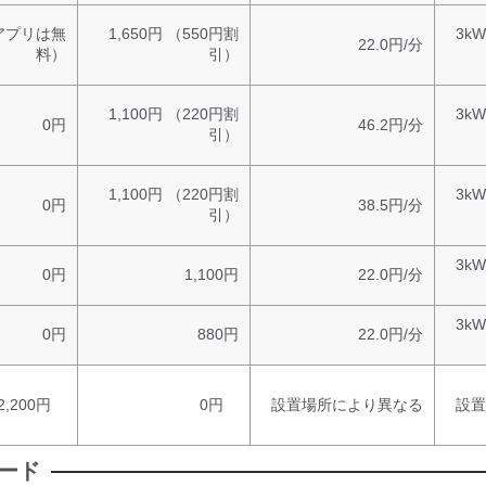
（アプリは無
1,650円 （550円割
3kW
22.0円/分
料）
引）
1,100円 （220円割
3kW
0円
46.2円/分
引）
1,100円 （220円割
3kW
0円
38.5円/分
引）
3kW
0円
1,100円
22.0円/分
3kW
0円
880円
22.0円/分
2,200円
0円
設置場所により異なる
設置
カード