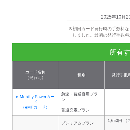
2025年10月2
初回カード発行時の手数料な
しました。最初の発行手数料
所有
カード名称
種別
発行手数
（発行元）
急速・普通併用プラ
e-Mobility Powerカー
ン
ド
（eMPカード）
普通充電プラン
1,650円 
プレミアムプラン