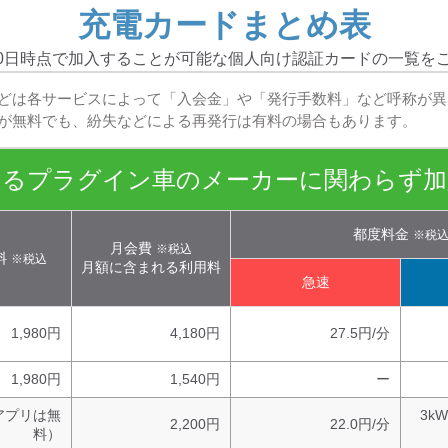
充電カードまとめ表
0日
時点で加入することが可能な個人向け認証カードの一覧を
どは各サービスによって「入会金」や「発行手数料」など呼称が異
が無料でも、紛失などによる再発行は有料の場合もあります。
するプラグイン車のメーカーに関わらず加
都度料金
※税
月会費
※税込
料
※税込
月額に含まれる利用料
急速
1,980円
4,180円
27.5円/分
1,980円
1,540円
ー
（アプリは無
3kW
2,200円
22.0円/分
料）