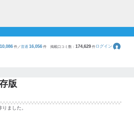
10,086
16,056
174,629
ログイン
件／
普通
件
掲載口コミ数：
件
保存版
作りました。