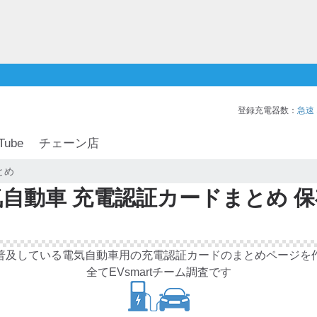
登録充電器数：
急速
Tube
チェーン店
とめ
自動車 充電認証カードまとめ 
普及している電気自動車用の充電認証カードのまとめページを
全てEVsmartチーム調査です