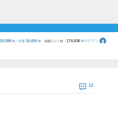
10,086
16,055
174,636
ログイン
件／
普通
件
掲載口コミ数：
件
12