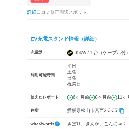
詳細
口コミ
修正
周辺スポット
EV充電スタンド情報（詳細）
充電器
35
kW /
1
台
（ケーブル付
平日
土曜
利用可能時間
日曜
祝祭日
使えたレポート
6ヶ月前
8ヶ月前
11ヶ
住所
愛媛県松山市宮西2-3-35
きぼり。きんか。こんにゃく
what3words