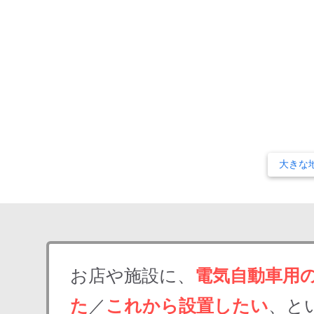
大きな
お店や施設に、
電気自動車用
た
／
これから設置したい
、と