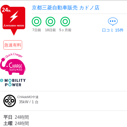
京都三菱自動車販売 カドノ店
ディーラー
口コミ
15
件
7日前
18日前
5ヶ月前
三菱ディーラーを表示
日産ディーラーを表示
トヨタディーラーを表
急速有料
示
充電器の出力
すべて
中速-20kW-以上
急速-44kW-以上
車種
CHAdeMO中速
35
kW /
1
台
平日
24時間
土曜
24時間