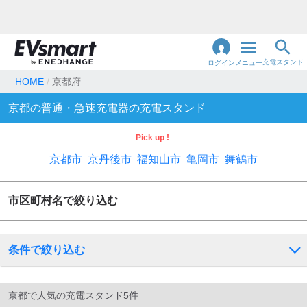
充電スタンド
ログイン
メニュー
HOME
京都府
閉
京都
の普通・急速充電器の充電スタンド
じ
地名・観光スポット・住所
で検索
る
Pick up !
京都市
京丹後市
福知山市
亀岡市
舞鶴市
充電器の種類
市区町村名で絞り込む
急速充電器のみ表示
急速無料のみ表示
高速道路上のみ表示
24時間営業のみ表示
条件で絞り込む
認証システム
京都
で人気の充電スタンド5件
e-Mobility Power
EV充電エネチェンジ