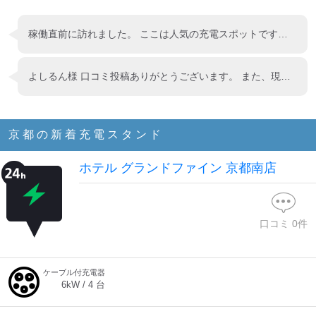
稼働直前に訪れました。 ここは人気の充電スポットですね。 4台になり余裕ができるでしょうか 追記 3台以上充電してるかな、と思いきや、見たことがない感じです。でも2台充電ははかなり頻度が高いので安心感は出てます。
よしるん様 口コミ投稿ありがとうございます。 また、現地の貴重な情報提供に重ねてお礼申し上げます。 利用開始に向けて準備を行っておりますので、今しばらくお待ちください。 何卒、よろしくお願いいたします。
京都
の新着充電スタンド
ホテル グランドファイン 京都南店
口コミ
0
件
ケーブル付充電器
6
kW /
4
台