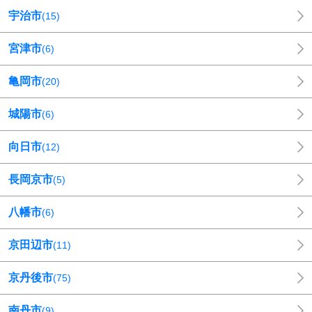
宇治市
(
15
)
宮津市
(
6
)
亀岡市
(
20
)
城陽市
(
6
)
向日市
(
12
)
長岡京市
(
5
)
八幡市
(
6
)
京田辺市
(
11
)
京丹後市
(
75
)
南丹市
(
9
)