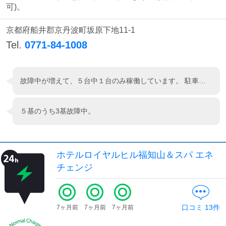
可)。
京都府船井郡京丹波町坂原下地11-1
Tel.
0771-84-1008
故障中が増えて、５台中１台のみ稼働しています。 駐車場入口に近い１台のみです。
５基のうち3基故障中。
ホテルロイヤルヒル福知山＆スパ エネ
チェンジ
口コミ
13
件
7ヶ月前
7ヶ月前
7ヶ月前