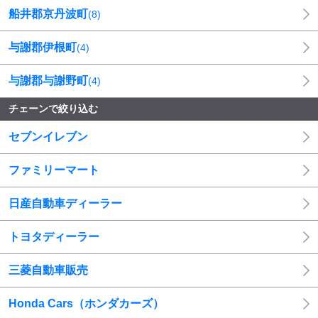
船井郡京丹波町
(
8
)
与謝郡伊根町
(
4
)
与謝郡与謝野町
(
4
)
チェーンで絞り込む
セブンイレブン
ファミリーマート
日産自動車ディーラー
トヨタディーラー
三菱自動車販売
Honda Cars（ホンダカーズ）