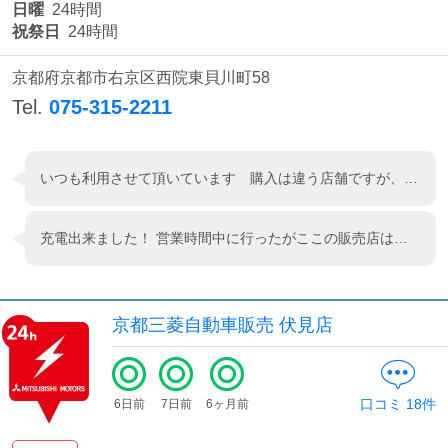
検索する
日曜
24時間
祝祭日
24時間
京都府京都市右京区西院東貝川町58
Tel.
075-315-2211
いつも利用させて頂いています 購入は違う店舗ですが、こちらの店舗のご対応に惚れ込んでほぼ毎日こちらで充電させて頂いております。 本当に皆様全員、気持ち良いご対応で、車と同時に心も身体もリフレッシュ充電して、仕事に向かえます。 これからも宜しくお願いします😃
充電出来ました！ 営業時間中に行ったがここの販売店はズバ抜けている。 充電ブースまでの誘導を二人で行ってくれた。確かに中でUターンが必要だが他の販売店では無かった。充電中も店内に案内してくれて飲み物のサービス。（飲み物のサービスは他店でもあり） また店内に入った時には受付の女性かわざわざ席を立って挨拶。教育も素晴らしいが店舗全体が物凄く良かった。久しぶりに気持ち良かったです。
京都三菱自動車販売 伏見店
口コミ
18
件
6日前
7日前
6ヶ月前