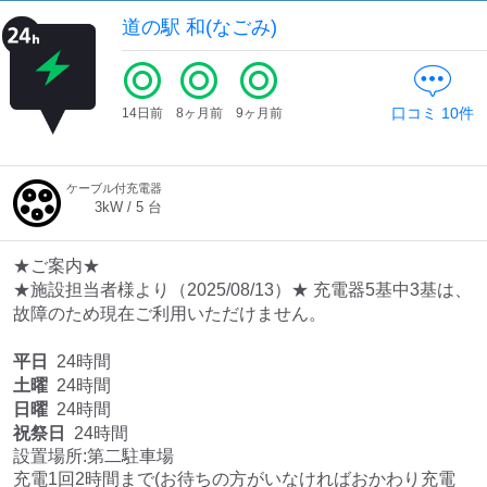
道の駅 和(なごみ)
口コミ
10
件
14日前
8ヶ月前
9ヶ月前
ケーブル付充電器
3
kW /
5
台
★ご案内★
★施設担当者様より（2025/08/13）★ 充電器5基中3基は、
故障のため現在ご利用いただけません。
平日
24時間
土曜
24時間
日曜
24時間
祝祭日
24時間
設置場所:第二駐車場

充電1回2時間まで(お待ちの方がいなければおかわり充電