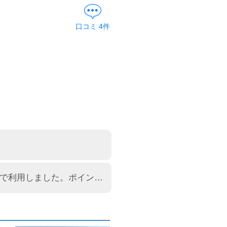
口コミ
4
件
リピートで利用です。やはり使いやすいです。 今日は、楽天ペイで利用しました。ポイントもつくのでお得ですね。