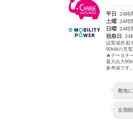
平日
24時
土曜
24時
日曜
24時
祝祭日
24
設置場所:駐
90kWの充
★データチー
最大出力90
参考値です
敷地に
左側順