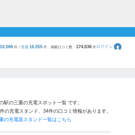
10,086
16,055
174,636
ログイン
件／
普通
件
掲載口コミ数：
件
の駅
の
三重
の充電スポット一覧 です。
件の充電スタンド、
34
件の口コミ情報があります。
重
の充電器スタンド一覧はこちら