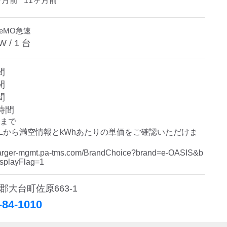
ヶ月前
11ヶ月前
deMO急速
W /
1
台
間
間
間
時間
まで

Lから満空情報とkWhあたりの単価をご確認いただけま
charger-mgmt.pa-tms.com/BrandChoice?brand=e-OASIS&b
splayFlag=1 
郡大台町佐原663-1
-84-1010