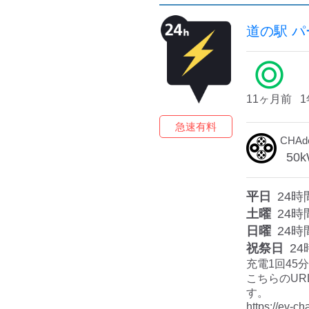
道の駅 
11ヶ月前
急速有料
CHA
50
k
平日
24時
土曜
24時
日曜
24時
祝祭日
24
充電1回45分
こちらのUR
す。

https://ev-