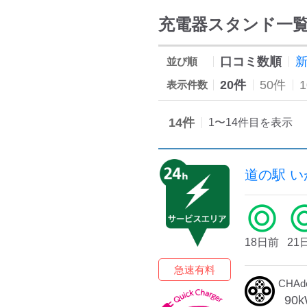
充電器スタンド一
口コミ数順
並び順
20件
50件
表示件数
14
件
1
〜
14
件目を表示
道の駅 い
18日前
21
急速有料
CHA
90
k