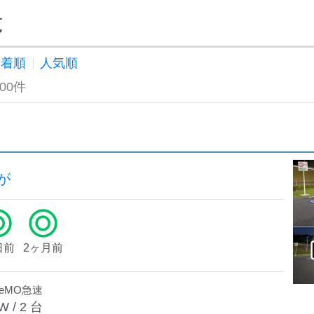
覧
新着順
人気順
100件
が
日前
2ヶ月前
deMO急速
W /
2
台