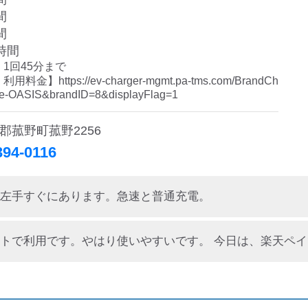
間
間
時間
回45分まで 

金】https://ev-charger-mgmt.pa-tms.com/BrandCh
e-OASIS&brandID=8&displayFlag=1 
郡菰野町菰野2256
394-0116
左手すぐにあります。急速と普通充電。