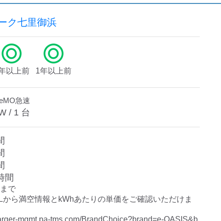
パーク七里御浜
1年以上前
1年以上前
deMO急速
W /
1
台
間
間
間
時間
まで

Lから満空情報とkWhあたりの単価をご確認いただけま
charger-mgmt.pa-tms.com/BrandChoice?brand=e-OASIS&b