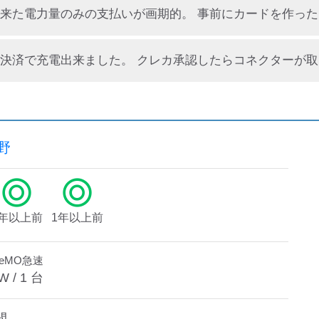
野
1年以上前
1年以上前
deMO急速
W /
1
台
間