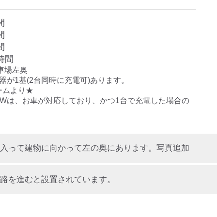
間
間
間
時間
車場左奥

電器が1基(2台同時に充電可)あります。

ムより★

kWは、お車が対応しており、かつ1台で充電した場合の
。
入って建物に向かって左の奥にあります。写真追加
路を進むと設置されています。