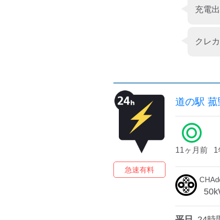
道の駅 菰
11ヶ月前
急速有料
CHA
50
k
平日
24時