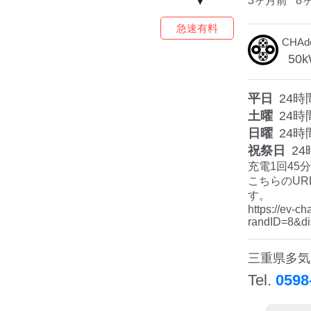
3ヶ月前
8
急速有料
CHA
50
k
平日
24時
土曜
24時
日曜
24時
祝祭日
24
充電1回45分
こちらのUR
す。

https://ev-
randID=8&di
三重県多気
Tel.
0598