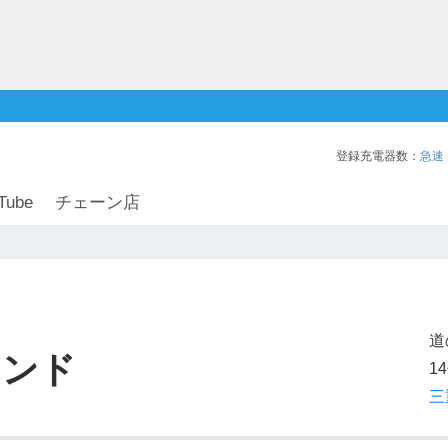
登録充電器数：
急速
Tube
チェーン店
道
タンド
14
三