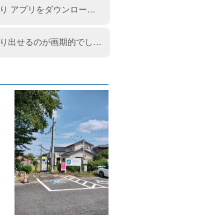
充電出来た電力量のみの支払いが画期的。 事前にカードを作ったり アプリをダウンロードしたり 会員登録したり しなくて良い。 これがどんどん普及していくと EV車ユーザーも安心して充電出来る。
クレカ決済で充電出来ました。 クレカ承認したらコネクターが取り出せるのが画期的でした。 最大45分の充電で思った以上充電出来ました。