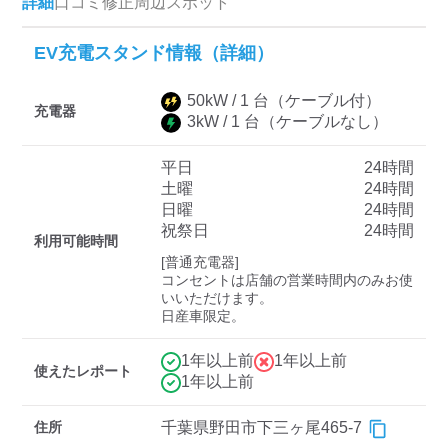
詳細
口コミ
修正
周辺スポット
EV充電スタンド情報（詳細）
ディーラー
50
kW /
1
台
（ケーブル付）
三菱ディーラーを表示
日産ディーラーを表示
充電器
3
kW /
1
台
（ケーブルなし）
トヨタディーラーを表
示
平日
24時間
土曜
24時間
日曜
24時間
充電器の出力
祝祭日
24時間
利用可能時間
すべて
中速-20kW-以上
急速-44kW-以上
[普通充電器]

コンセントは店舗の営業時間内のみお使
いいただけます。

日産車限定。
車種
1年以上前
1年以上前
使えたレポート
1年以上前
住所
千葉県野田市下三ヶ尾465-7