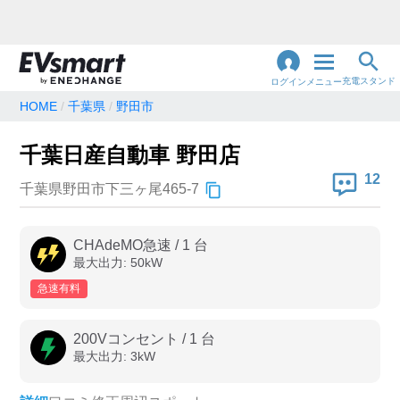
充電スタンド
ログイン
メニュー
HOME
千葉県
野田市
閉
じ
地名・観光スポット・住所
千葉日産自動車 野田店
で検索
る
12
千葉県野田市下三ヶ尾465-7
充電器の種類
CHAdeMO急速
/
1
台
最大出力:
50
kW
急速充電器のみ表示
急速無料のみ表示
急速有料
高速道路上のみ表示
24時間営業のみ表示
200Vコンセント
/
1
台
最大出力:
3
kW
認証システム
e-Mobility Power
EV充電エネチェンジ