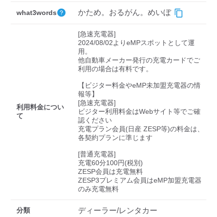
検索する
かため。おるがん。めいぼ
what3words
[急速充電器]

2024/08/02よりeMPスポットとして運
用。

他自動車メーカー発行の充電カードでご
利用の場合は有料です。

【ビジター料金やeMP未加盟充電器の情
報等】

[急速充電器]

利用料金につい
ビジター利用料金はWebサイト等でご確
て
認ください 

充電プラン会員(日産 ZESP等)の料金は、
各契約プランに準じます

[普通充電器]

充電60分100円(税別)

ZESP会員は充電無料

ZESP3プレミアム会員はeMP加盟充電器
のみ充電無料
分類
ディーラー/レンタカー