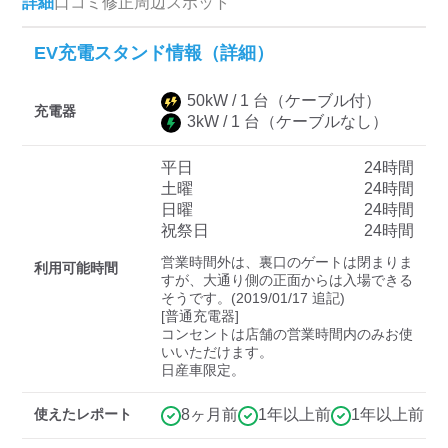
詳細
口コミ
修正
周辺スポット
EV充電スタンド情報（詳細）
ディーラー
50
kW /
1
台
（ケーブル付）
三菱ディーラーを表示
日産ディーラーを表示
充電器
3
kW /
1
台
（ケーブルなし）
トヨタディーラーを表
示
平日
24時間
土曜
24時間
日曜
24時間
充電器の出力
祝祭日
24時間
すべて
中速-20kW-以上
急速-44kW-以上
営業時間外は、裏口のゲートは閉まりま
利用可能時間
すが、大通り側の正面からは入場できる
そうです。(2019/01/17 追記)

[普通充電器]

車種
コンセントは店舗の営業時間内のみお使
いいただけます。

日産車限定。
使えたレポート
8ヶ月前
1年以上前
1年以上前