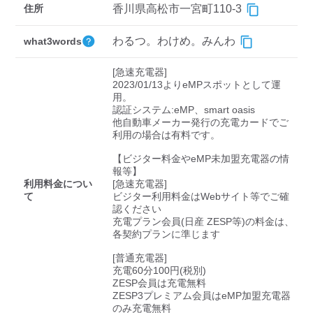
検索する
住所
香川県高松市一宮町110-3
わるつ。わけめ。みんわ
what3words
[急速充電器]

2023/01/13よりeMPスポットとして運
用。

認証システム:eMP、smart oasis

他自動車メーカー発行の充電カードでご
利用の場合は有料です。

【ビジター料金やeMP未加盟充電器の情
報等】

利用料金につい
[急速充電器]

て
ビジター利用料金はWebサイト等でご確
認ください 

充電プラン会員(日産 ZESP等)の料金は、
各契約プランに準じます

[普通充電器]

充電60分100円(税別)

ZESP会員は充電無料

ZESP3プレミアム会員はeMP加盟充電器
のみ充電無料