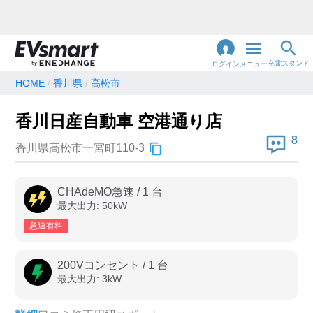
充電スタンド
ログイン
メニュー
HOME
香川県
高松市
閉
じ
地名・観光スポット・住所
香川日産自動車 空港通り店
で検索
る
8
香川県高松市一宮町110-3
充電器の種類
CHAdeMO急速
/
1
台
最大出力:
50
kW
急速充電器のみ表示
急速無料のみ表示
急速有料
高速道路上のみ表示
24時間営業のみ表示
200Vコンセント
/
1
台
最大出力:
3
kW
認証システム
e-Mobility Power
EV充電エネチェンジ