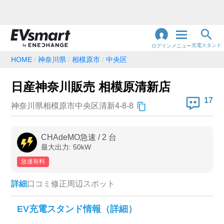
充電スタンド
ログイン
メニュー
HOME
神奈川県
相模原市
中央区
閉
じ
地名・観光スポット・住所
日産神奈川販売 相模原清新店
で検索
る
17
神奈川県相模原市中央区清新4-8-8
充電器の種類
CHAdeMO急速
/
2
台
最大出力:
50
kW
急速充電器のみ表示
急速無料のみ表示
急速有料
高速道路上のみ表示
24時間営業のみ表示
詳細
口コミ
修正
周辺スポット
認証システム
EV充電スタンド情報（詳細）
e-Mobility Power
EV充電エネチェンジ