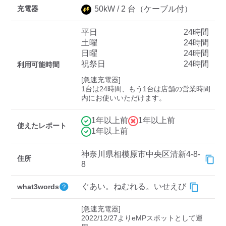
充電器
50
kW /
2
台
（ケーブル付）
平日
24時間
ディーラー
土曜
24時間
日曜
24時間
三菱ディーラーを表示
日産ディーラーを表示
祝祭日
24時間
利用可能時間
トヨタディーラーを表
[急速充電器]

示
1台は24時間、もう1台は店舗の営業時間
内にお使いいただけます。
充電器の出力
1年以上前
1年以上前
使えたレポート
すべて
中速-20kW-以上
急速-44kW-以上
1年以上前
神奈川県相模原市中央区清新4-8-
住所
車種
8
ぐあい。ねむれる。いせえび
what3words
[急速充電器]

2022/12/27よりeMPスポットとして運