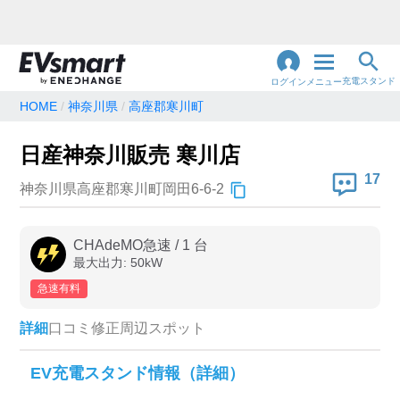
充電スタンド
ログイン
メニュー
HOME
神奈川県
高座郡寒川町
閉
じ
地名・観光スポット・住所
日産神奈川販売 寒川店
で検索
る
17
神奈川県高座郡寒川町岡田6-6-2
充電器の種類
CHAdeMO急速
/
1
台
最大出力:
50
kW
急速充電器のみ表示
急速無料のみ表示
急速有料
高速道路上のみ表示
24時間営業のみ表示
詳細
口コミ
修正
周辺スポット
認証システム
EV充電スタンド情報（詳細）
e-Mobility Power
EV充電エネチェンジ