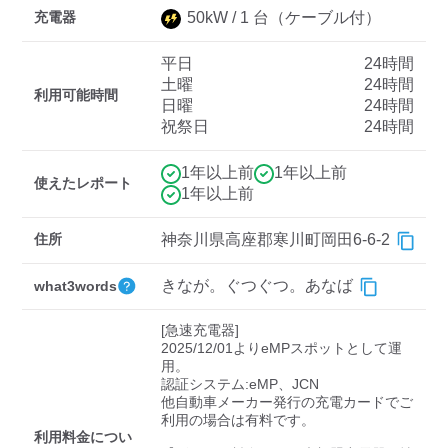
充電器
50
kW /
1
台
（ケーブル付）
平日
24時間
ディーラー
土曜
24時間
利用可能時間
日曜
24時間
三菱ディーラーを表示
日産ディーラーを表示
祝祭日
24時間
トヨタディーラーを表
示
1年以上前
1年以上前
使えたレポート
1年以上前
充電器の出力
住所
神奈川県高座郡寒川町岡田6-6-2
すべて
中速-20kW-以上
急速-44kW-以上
きなが。ぐつぐつ。あなば
what3words
車種
[急速充電器]

2025/12/01よりeMPスポットとして運
用。

認証システム:eMP、JCN

他自動車メーカー発行の充電カードでご
利用の場合は有料です。

利用料金につい