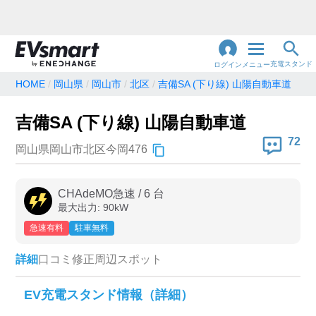
充電スタンド
ログイン
メニュー
HOME
岡山県
岡山市
北区
吉備SA (下り線) 山陽自動車道
閉
じ
地名・観光スポット・住所
吉備SA (下り線) 山陽自動車道
で検索
る
72
岡山県岡山市北区今岡476
充電器の種類
CHAdeMO急速
/
6
台
最大出力:
90
kW
急速充電器のみ表示
急速無料のみ表示
急速有料
駐車無料
高速道路上のみ表示
24時間営業のみ表示
詳細
口コミ
修正
周辺スポット
認証システム
EV充電スタンド情報（詳細）
e-Mobility Power
EV充電エネチェンジ