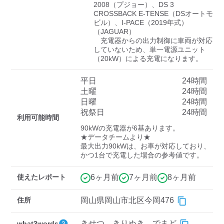
検索する
2008（プジョー）、DS 3 
CROSSBACK E-TENSE（DSオートモ
ビル）、I-PACE（2019年式）
（JAGUAR）

　充電器からの出力制御に車両が対応
していないため、単一電源ユニット
（20kW）による充電になります。
平日
24時間
土曜
24時間
日曜
24時間
祝祭日
24時間
利用可能時間
90kWの充電器が6基あります。

★データチームより★

最大出力90kWは、お車が対応しており、
かつ1台で充電した場合の参考値です。
使えたレポート
6ヶ月前
7ヶ月前
8ヶ月前
住所
岡山県岡山市北区今岡476
きせつ。きりぬき。でまど
what3words