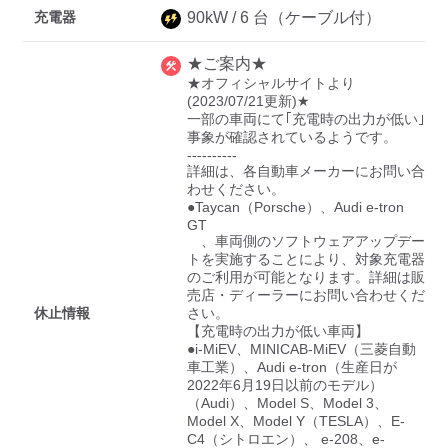
充電器
90
kW /
6
台
（ケーブル付）
★ご案内★
ディーラー
★オフィシャルサイトより
(2023/07/21更新)★

三菱ディーラーを表示
日産ディーラーを表示
一部の車両にて｢充電時の出力が低い｣
事象が確認されているようです。

トヨタディーラーを表
----------

示
詳細は、各自動車メーカーにお問い合
わせください。

●Taycan（Porsche）、Audi e-tron 
充電器の出力
GT

　、車両側のソフトウェアアップデー
すべて
中速-20kW-以上
急速-44kW-以上
トを実施することにより、対象充電器
のご利用が可能となります。詳細は販
売店・ディーラーにお問い合わせくだ
休止情報
さい。

車種
【充電時の出力が低い車両】

●i-MiEV、MINICAB-MiEV（三菱自動
車工業）、Audi e-tron（生産日が
2022年6月19日以前のモデル）
（Audi）、Model S、Model 3、
Model X、Model Y（TESLA）、E-
C4（シトロエン）、 e-208、e-