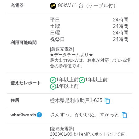
充電器
90
kW /
1
台
（ケーブル付）
平日
24時間
ディーラー
土曜
24時間
日曜
24時間
三菱ディーラーを表示
日産ディーラーを表示
祝祭日
24時間
利用可能時間
トヨタディーラーを表
[急速充電器]

示
★データチームより★

最大出力90kWは、お車が対応している場
合の参考値です。
充電器の出力
すべて
中速-20kW-以上
急速-44kW-以上
1年以上前
1年以上前
使えたレポート
1年以上前
車種
住所
栃木県足利市助戸1-635
さんすう。かいいぬ。すかっと
what3words
[急速充電器]

2023/01/09よりeMPスポットとして運