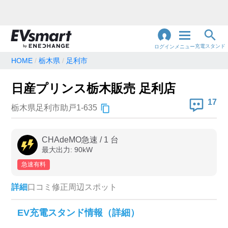
充電スタンド
ログイン
メニュー
HOME
栃木県
足利市
閉
じ
地名・観光スポット・住所
日産プリンス栃木販売 足利店
で検索
る
17
栃木県足利市助戸1-635
充電器の種類
CHAdeMO急速
/
1
台
最大出力:
90
kW
急速充電器のみ表示
急速無料のみ表示
急速有料
高速道路上のみ表示
24時間営業のみ表示
詳細
口コミ
修正
周辺スポット
認証システム
EV充電スタンド情報（詳細）
e-Mobility Power
EV充電エネチェンジ