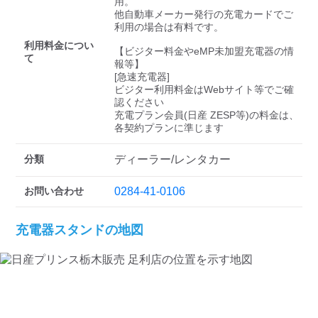
検索する
用。

他自動車メーカー発行の充電カードでご
利用の場合は有料です。

利用料金につい
【ビジター料金やeMP未加盟充電器の情
て
報等】

[急速充電器]

ビジター利用料金はWebサイト等でご確
認ください 

充電プラン会員(日産 ZESP等)の料金は、
各契約プランに準じます
分類
ディーラー/レンタカー
お問い合わせ
0284-41-0106
充電器スタンドの地図