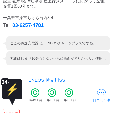
設置場所:1階 A駐車場(屋上行きスロープに向かって左側)

充電1回60分まで。
千葉県市原市ちはら台西3-4
Tel.
03-6257-4781
ここの急速充電器は、ENEOSチャージプラスですね。
充電はじまり10分もしないうちに画面がきりかわり、使用前の画面に戻りました。 ？！？！ 何が起きたかわからず… どうにもならないので緊急停止ボタンを押して今度は接続が抜けず、こんなことは初めてで結局コールセンターに連絡しました。 アドバイスいたたきながら充電コード外れましたが怖かったです…なので充電しに移動します。
ENEOS 検見川SS
口コミ
3
件
1年以上前
1年以上前
1年以上前