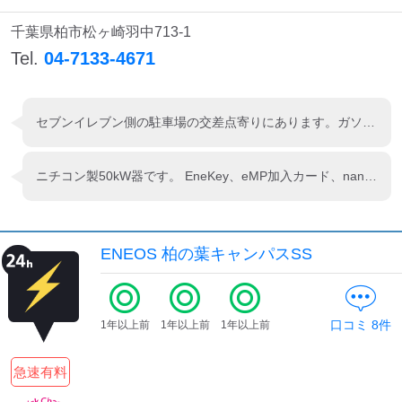
検索する
千葉県柏市松ヶ崎羽中713-1
Tel.
04-7133-4671
セブンイレブン側の駐車場の交差点寄りにあります。ガソリンスタンドの方にあるのかと思ったら違いました(•ᴗ•; )
ニチコン製50kW器です。 EneKey、eMP加入カード、nanaco、WAON等で充電出来ます。
ENEOS 柏の葉キャンパスSS
口コミ
8
件
1年以上前
1年以上前
1年以上前
急速有料