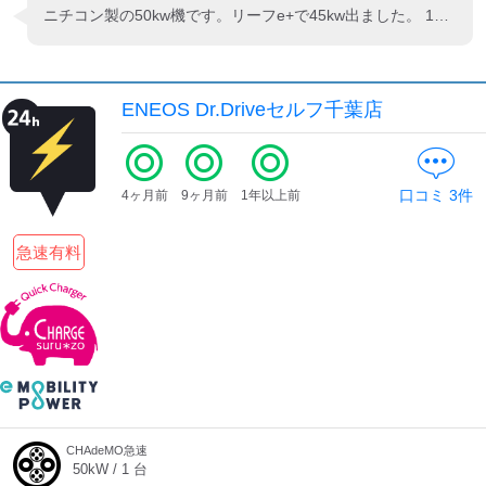
ニチコン製の50kw機です。リーフe+で45kw出ました。 125Aくらいかと思います。
ENEOS Dr.Driveセルフ千葉店
口コミ
3
件
4ヶ月前
9ヶ月前
1年以上前
急速有料
CHAdeMO急速
50
kW /
1
台