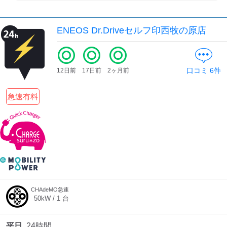
ENEOS Dr.Driveセルフ印西牧の原店
口コミ
6
件
12日前
17日前
2ヶ月前
急速有料
CHAdeMO急速
50
kW /
1
台
平日
24時間