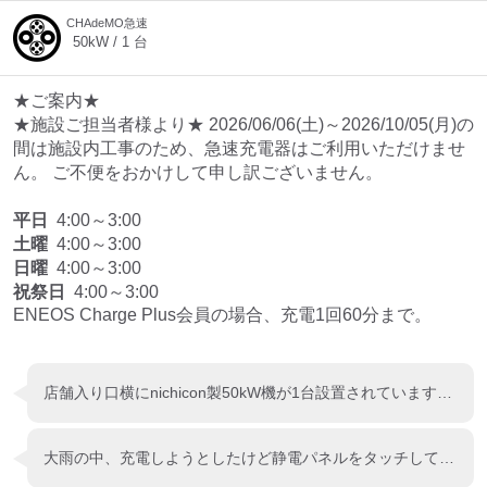
CHAdeMO急速
50
kW /
1
台
★ご案内★
★施設ご担当者様より★ 2026/06/06(土)～2026/10/05(月)の
間は施設内工事のため、急速充電器はご利用いただけませ
ん。 ご不便をおかけして申し訳ございません。
平日
4:00～3:00
土曜
4:00～3:00
日曜
4:00～3:00
祝祭日
4:00～3:00
ENEOS Charge Plus会員の場合、充電1回60分まで。
店舗入り口横にnichicon製50kW機が1台設置されています。 写真の向きとは逆方面からくると充電器が背中を向けているので少し分かりにくいです。
大雨の中、充電しようとしたけど静電パネルをタッチしても全く言う事を聞かず、充電が出来ませんでした 反応が鈍く、一応は反応するのですが先に進まず 雨の日はタッチパネルがバカになって充電出来ないって何これ？