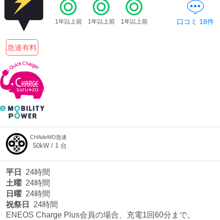
口コミ
18
件
1年以上前
1年以上前
1年以上前
ディーラー
急速有料
三菱ディーラーを表示
日産ディーラーを表示
トヨタディーラーを表
示
充電器の出力
すべて
中速-20kW-以上
急速-44kW-以上
CHAdeMO急速
50
kW /
1
台
車種
平日
24時間
土曜
24時間
日曜
24時間
祝祭日
24時間
ENEOS Charge Plus会員の場合、充電1回60分まで。