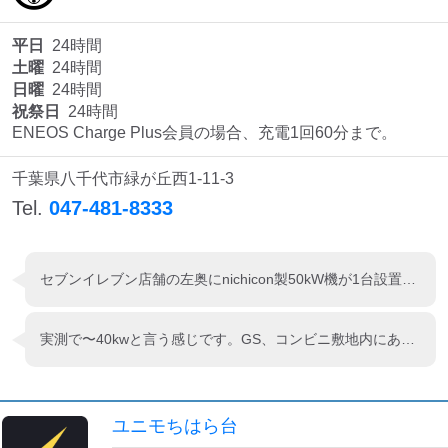
平日
24時間
土曜
24時間
日曜
24時間
祝祭日
24時間
ENEOS Charge Plus会員の場合、充電1回60分まで。
千葉県八千代市緑が丘西1-11-3
Tel.
047-481-8333
セブンイレブン店舗の左奥にnichicon製50kW機が1台設置されてます。 24時間営業のコンビニ併設は嬉しいですね。
実測で〜40kwと言う感じです。GS、コンビニ敷地内にあるので便利。ENEOS CHARGE PLUSカード、e-mobility 、各種プリペイドカードなど支払い方法にバリエーションが多く、利用しやすいと思います。
ユニモちはら台