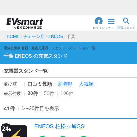
充電スタンド
ログイン
メニュー
HOME
チェーン店
ENEOS
千葉
閉
電気自動車 普通・急速充電器・スタンド・ステーション一覧
じ
地名・観光スポット・住所
で検索
千葉
ENEOS
の充電スタンド
る
充電器スタンド一覧
充電器の種類
口コミ数順
新着順
人気順
並び順
急速充電器のみ表示
急速無料のみ表示
20件
50件
100件
表示件数
高速道路上のみ表示
24時間営業のみ表示
41
件
1
〜
20
件目を表示
認証システム
ENEOS 柏松ヶ崎SS
e-Mobility Power
EV充電エネチェンジ