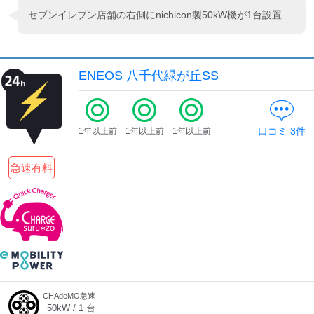
セブンイレブン店舗の右側にnichicon製50kW機が1台設置されています。
ENEOS 八千代緑が丘SS
口コミ
3
件
1年以上前
1年以上前
1年以上前
急速有料
CHAdeMO急速
50
kW /
1
台