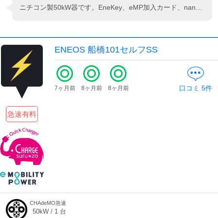
ニチコン製50kW器です。EneKey、eMP加入カード、nanaco、WAON等で充電出来ます。GS敷地の交差点側に設置されてます。
ENEOS 船橋101セルフSS
口コミ
5
件
7ヶ月前
8ヶ月前
8ヶ月前
急速有料
CHAdeMO急速
50
kW /
1
台