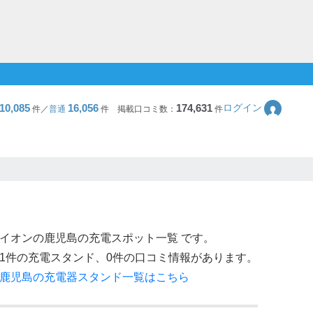
10,085
16,056
174,631
ログイン
件／
普通
件
掲載口コミ数：
件
イオン
の
鹿児島
の充電スポット一覧 です。
1
件の充電スタンド、
0
件の口コミ情報があります。
鹿児島
の充電器スタンド一覧はこちら