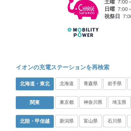
土曜
7:00
日曜
7:00
祝祭日
7:
イオンの充電ステーションを再検索
北海道・東北
北海道
青森県
岩手県
関東
東京都
神奈川県
埼玉県
北陸・甲信越
新潟県
富山県
石川県