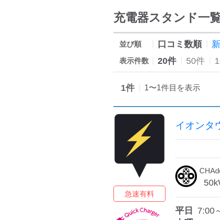
充電器スタンド一
口コミ数順
並び順
20件
50件
表示件数
1
件
1
〜
1
件目を表示
イオンタ
CHA
50
k
急速有料
平日
7:00