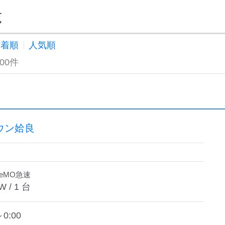
覧
新着順
人気順
100件
ウン姶良
deMO急速
W /
1
台
～0:00