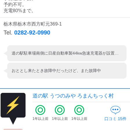
予約不可。

充電80%まで。
栃木県栃木市西方町元369-1
Tel.
0282-92-0990
道の駅駐車場南側に日産自動車製44kw急速充電器が設置されていましたが、故障中のようで利用できない状態でした。国道293号沿いで比較的大きな道の駅なので更新の際は、2口同時充電可能なタイプになると便利になりますね。
おととし来たとき故障中だったけど、また故障中
道の駅 うつのみや ろまんちっく村
口コミ
15
件
1年以上前
1年以上前
1年以上前