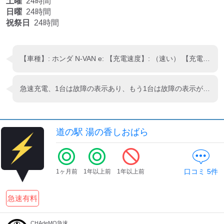
土曜
24時間
日曜
24時間
祝祭日
24時間
【車種】: ホンダ N-VAN e: 【充電速度】: （速い） 【充電した時間】: 約15分 【ひとこと】: 結構なスピードで充電できるので安心だと思います。近くの道の駅があるのでゆっくりできると思います。 かんたん充電レポート
急速充電、1台は故障の表示あり、もう1台は故障の表示がないのに、QRコードで、使えません、と出てしまい、2台とも使えない！！
道の駅 湯の香しおばら
口コミ
5
件
1ヶ月前
1年以上前
1年以上前
急速有料
CHAdeMO急速