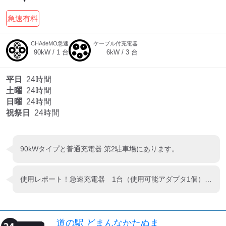
急速有料
CHAdeMO急速
ケーブル付充電器
90
kW /
1
台
6
kW /
3
台
平日
24時間
土曜
24時間
日曜
24時間
祝祭日
24時間
90kWタイプと普通充電器 第2駐車場にあります。
使用レポート！急速充電器 1台（使用可能アダプタ1個）普通充電器 1台あります。道の駅の建物裏手の第二駐車場にあります。分かりづらいです。
道の駅 どまんなかたぬま