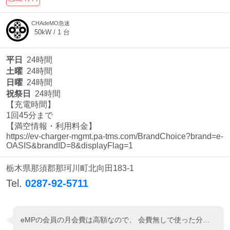
CHAdeMO急速
50
kW /
1
台
平日
24時間
土曜
24時間
日曜
24時間
祝祭日
24時間
【充電時間】

1回45分まで 

【満空情報・利用料金】

https://ev-charger-mgmt.pa-tms.com/BrandChoice?brand=e-
OASIS&brandID=8&displayFlag=1 
栃木県那須郡那珂川町北向田183-1
Tel.
0287-92-5711
eMPの会員の月会費は高額なので、 会費無しで使った分だけの支払う方式は さくらや、PHEVではかなりお得ですね