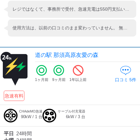
レジではなくて、事務所で受付、急速充電は550円支払い鍵を開けてもらい使用します。
使用方法は、以前の口コミのまま変わっていません。 無料の足湯につかりながら時間を潰せるのでおすすめです。
道の駅 那須高原友愛の森
口コミ
5
件
1ヶ月前
9ヶ月前
1年以上前
急速有料
CHAdeMO急速
ケーブル付充電器
90
kW /
1
台
6
kW /
3
台
平日
24時間