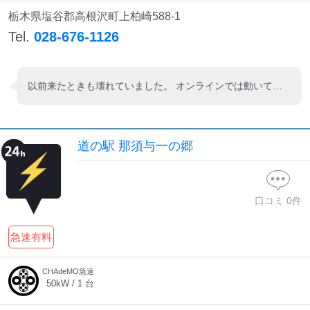
栃木県塩谷郡高根沢町上柏崎588-1
Tel.
028-676-1126
以前来たときも壊れていました。 オンラインでは動いているように見えるのですが。 残り走行可能12キロでこれは困ります。 道の駅としてのコンテンツ(何が売りなのか？)も分かりづらくもう来ないかな…
道の駅 那須与一の郷
口コミ
0
件
急速有料
CHAdeMO急速
50
kW /
1
台