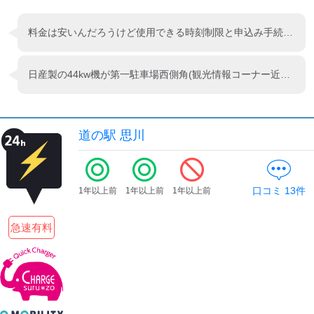
料金は安いんだろうけど使用できる時刻制限と申込み手続きが厄介。
日産製の44kw機が第一駐車場西側角(観光情報コーナー近く)に設置されていました。empカードなどは使えず、総合案内所にて現金をお支払いしてから利用できます。駐車場満車時でも、充電専用のスペースに充電器が設置されているため、「充電利用」の旨を警備員の方に伝えれば利用できると思います。
道の駅 思川
口コミ
13
件
1年以上前
1年以上前
1年以上前
急速有料