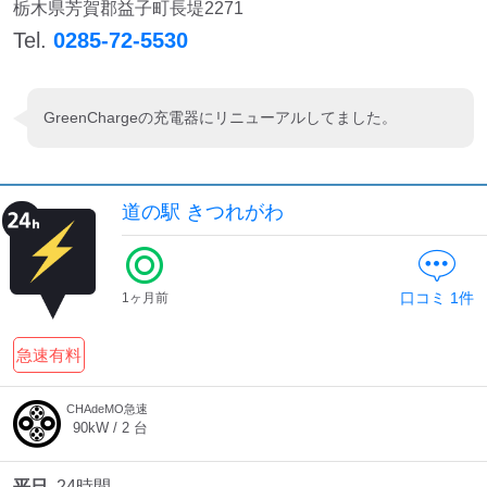
栃木県芳賀郡益子町長堤2271
Tel.
0285-72-5530
GreenChargeの充電器にリニューアルしてました。
道の駅 きつれがわ
口コミ
1
件
1ヶ月前
急速有料
CHAdeMO急速
90
kW /
2
台
平日
24時間