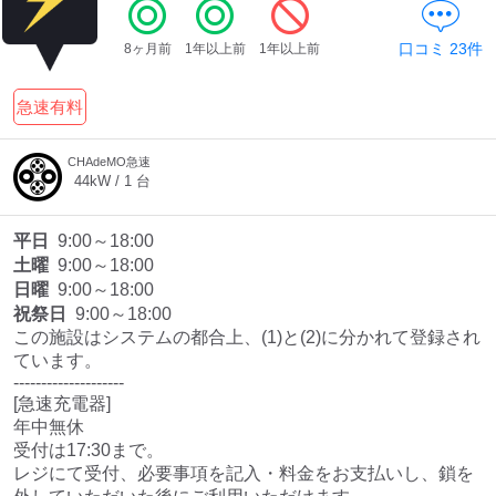
口コミ
23
件
8ヶ月前
1年以上前
1年以上前
ディーラー
急速有料
三菱ディーラーを表示
日産ディーラーを表示
トヨタディーラーを表
CHAdeMO急速
示
44
kW /
1
台
充電器の出力
平日
9:00～18:00
土曜
9:00～18:00
すべて
中速-20kW-以上
急速-44kW-以上
日曜
9:00～18:00
祝祭日
9:00～18:00
この施設はシステムの都合上、(1)と(2)に分かれて登録され
車種
ています。

--------------------

[急速充電器]

年中無休

受付は17:30まで。

レジにて受付、必要事項を記入・料金をお支払いし、鎖を