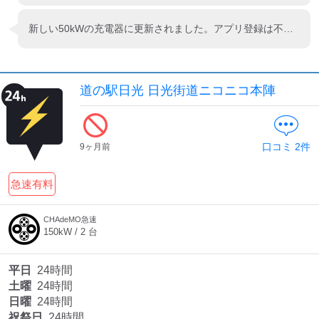
新しい50kWの充電器に更新されました。アプリ登録は不要で、クレカやQRコードで決済できるタイプです。
道の駅日光 日光街道ニコニコ本陣
口コミ
2
件
9ヶ月前
急速有料
CHAdeMO急速
150
kW /
2
台
平日
24時間
土曜
24時間
日曜
24時間
祝祭日
24時間