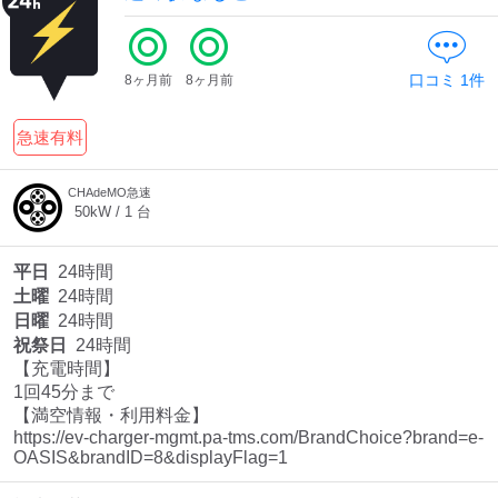
口コミ
1
件
8ヶ月前
8ヶ月前
急速有料
CHAdeMO急速
50
kW /
1
台
平日
24時間
土曜
24時間
日曜
24時間
祝祭日
24時間
【充電時間】

1回45分まで

【満空情報・利用料金】

https://ev-charger-mgmt.pa-tms.com/BrandChoice?brand=e-
OASIS&brandID=8&displayFlag=1