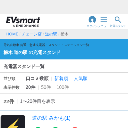
充電スタンド
ログイン
メニュー
HOME
チェーン店
道の駅
栃木
閉
電気自動車 普通・急速充電器・スタンド・ステーション一覧
じ
地名・観光スポット・住所
で検索
栃木
道の駅
の充電スタンド
る
充電器スタンド一覧
充電器の種類
口コミ数順
新着順
人気順
並び順
急速充電器のみ表示
急速無料のみ表示
20件
50件
100件
表示件数
高速道路上のみ表示
24時間営業のみ表示
22
件
1
〜
20
件目を表示
認証システム
道の駅 みかも(1)
e-Mobility Power
EV充電エネチェンジ