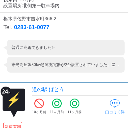
設置場所:北側第一駐車場内
栃木県佐野市吉水町366-2
Tel.
0283-61-0077
普通に充電できました✨
東光高丘製50kw急速充電器が2台設置されていました。屋根付きの場所で店舗入口付近に設置されていたので、便利に使用できました。すぐ近くには、6kwの普通充電器も6台設置されているので、滞在時間によって普通充電か急速充電かを変えられるのはよかったです。empカードまたはエコQ電認証から利用できます。
道の駅 ばとう
口コミ
3
件
10ヶ月前
11ヶ月前
11ヶ月前
急速有料