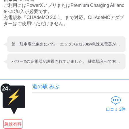
ご利用にはPowerXアプリまたはPremium Charging Allianc
eへの加入が必要です。 

充電規格「CHAdeMO 2.0.1」まで対応。CHAdeMOアダプ
ターはご使用いただけません。
第一駐車場北東角にパワーエックスの150kw急速充電器が設置されていました。e-Mobility Power系カードからは使えず、Power Xアプリからのみ使用できます。EV充電専用区画としてコーンが設置されているものの、駐車場入り口は一箇所しかなく土日祝日は駐車場に入れず充電できない可能性が高いと思います。
パワーXの充電器が設置されていました。 駐車場入って右奥にありました。
道の駅 みぶ
口コミ
2
件
急速有料