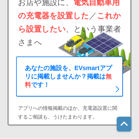
お店や施設に、
電気自動車用
の充電器を設置した
／
これか
ら設置したい
、という事業者
さまへ
あなたの施設を、EVsmartアプ
リに掲載しませんか？掲載は
無
料
です！
アプリへの情報掲載のほか、充電器設置に関
するご相談も、うけたまわります。