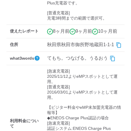
検索する
Plus充電器です。

[普通充電器]

充電3時間までの範囲で選択可。
使えたレポート
8ヶ月前
9ヶ月前
10ヶ月前
住所
秋田県秋田市御所野地蔵田1-1-1
てもち。つなげる。うるおう
what3words
[急速充電器]

2025/11/12よりeMPスポットとして運
用。

[普通充電器]

2016/03/01よりeMPスポットとして運
用。

【ビジター料金やeMP未加盟充電器の情
報等】

◆ENEOS Charge Plus認証の場合

利用料金につい
[急速充電器]

て
認証システム:ENEOS Charge Plus
