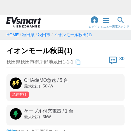
充電スタンド
ログイン
メニュー
HOME
秋田県
秋田市
イオンモール秋田(1)
閉
じ
地名・観光スポット・住所
イオンモール秋田(1)
で検索
る
30
秋田県秋田市御所野地蔵田1-1-1
充電器の種類
CHAdeMO急速
/
5
台
最大出力:
50
kW
急速充電器のみ表示
急速無料のみ表示
急速有料
高速道路上のみ表示
24時間営業のみ表示
ケーブル付充電器
/
1
台
最大出力:
3
kW
認証システム
e-Mobility Power
EV充電エネチェンジ