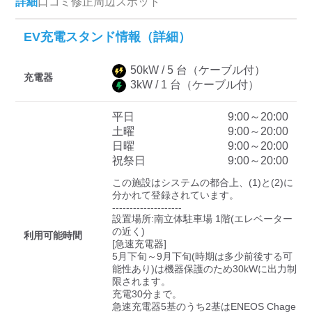
詳細
口コミ
修正
周辺スポット
EV充電スタンド情報（詳細）
ディーラー
50
kW /
5
台
（ケーブル付）
三菱ディーラーを表示
日産ディーラーを表示
充電器
3
kW /
1
台
（ケーブル付）
トヨタディーラーを表
示
平日
9:00～20:00
土曜
9:00～20:00
日曜
9:00～20:00
充電器の出力
祝祭日
9:00～20:00
すべて
中速-20kW-以上
急速-44kW-以上
この施設はシステムの都合上、(1)と(2)に
分かれて登録されています。

--------------------

設置場所:南立体駐車場 1階(エレベーター
車種
の近く)

利用可能時間
[急速充電器]

5月下旬～9月下旬(時期は多少前後する可
能性あり)は機器保護のため30kWに出力制
限されます。

充電30分まで。

急速充電器5基のうち2基はENEOS Chage 