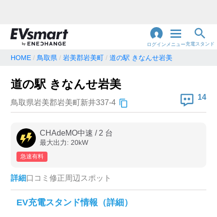
充電スタンド
ログイン
メニュー
HOME
鳥取県
岩美郡岩美町
道の駅 きなんせ岩美
閉
じ
地名・観光スポット・住所
道の駅 きなんせ岩美
で検索
る
14
鳥取県岩美郡岩美町新井337-4
充電器の種類
CHAdeMO中速
/
2
台
最大出力:
20
kW
急速充電器のみ表示
急速無料のみ表示
急速有料
高速道路上のみ表示
24時間営業のみ表示
詳細
口コミ
修正
周辺スポット
認証システム
EV充電スタンド情報（詳細）
e-Mobility Power
EV充電エネチェンジ