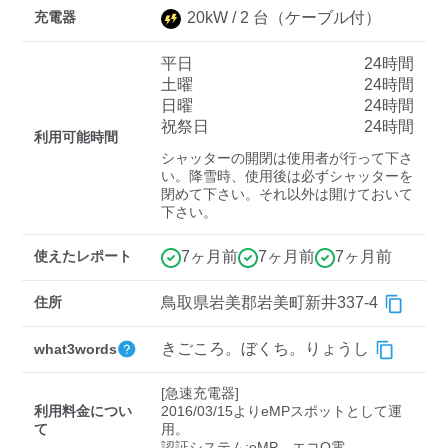
充電器
20
kW /
2
台
（ケーブル付）
平日
24時間
ディーラー
土曜
24時間
日曜
24時間
三菱ディーラーを表示
日産ディーラーを表示
祝祭日
24時間
利用可能時間
トヨタディーラーを表
シャッターの開閉は使用者が行って下さ
示
い。降雪時、使用後は必ずシャッターを
閉めて下さい。それ以外は開けておいて
下さい。
充電器の出力
すべて
中速-20kW-以上
急速-44kW-以上
使えたレポート
7ヶ月前
7ヶ月前
7ヶ月前
住所
鳥取県岩美郡岩美町新井337-4
車種
きごころ。ぼくち。りょうし
what3words
[急速充電器]

利用料金につい
2016/03/15よりeMPスポットとして運
て
用。
