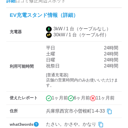
詳細
口コミ
修正
周辺スポット
EV充電スタンド情報（詳細）
ディーラー
3
kW /
1
台
（ケーブルなし）
三菱ディーラーを表示
日産ディーラーを表示
充電器
30
kW /
1
台
（ケーブル付）
トヨタディーラーを表
示
平日
24時間
土曜
24時間
日曜
24時間
充電器の出力
祝祭日
24時間
利用可能時間
すべて
中速-20kW-以上
急速-44kW-以上
[普通充電器]

店舗の営業時間内のみお使いいただけま
す。
車種
使えたレポート
1ヶ月前
6ヶ月前
11ヶ月前
住所
兵庫県西宮市小曽根町1-4-33
たさい。かさや。かなり
what3words