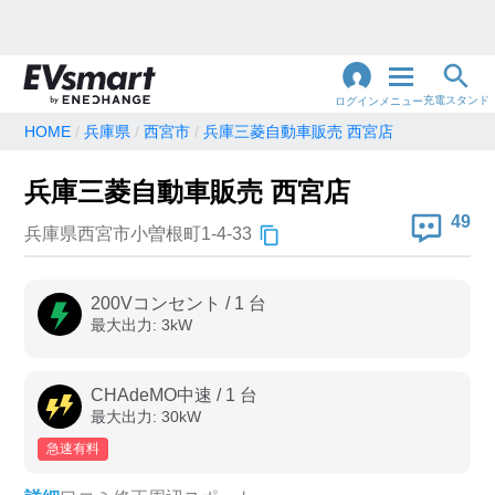
充電スタンド
ログイン
メニュー
HOME
兵庫県
西宮市
兵庫三菱自動車販売 西宮店
閉
じ
地名・観光スポット・住所
兵庫三菱自動車販売 西宮店
で検索
る
49
兵庫県西宮市小曽根町1-4-33
充電器の種類
200Vコンセント
/
1
台
最大出力:
3
kW
急速充電器のみ表示
急速無料のみ表示
高速道路上のみ表示
24時間営業のみ表示
CHAdeMO中速
/
1
台
最大出力:
30
kW
急速有料
認証システム
e-Mobility Power
EV充電エネチェンジ