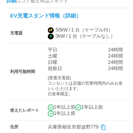
詳細
口コミ
修正
周辺スポット
EV充電スタンド情報（詳細）
ディーラー
50
kW /
1
台
（ケーブル付）
三菱ディーラーを表示
日産ディーラーを表示
充電器
3
kW /
1
台
（ケーブルなし）
トヨタディーラーを表
示
平日
24時間
土曜
24時間
日曜
24時間
充電器の出力
祝祭日
24時間
利用可能時間
すべて
中速-20kW-以上
急速-44kW-以上
[普通充電器]

コンセントは店舗の営業時間内のみお使
いいただけます。

日産車限定。
車種
1年以上前
1年以上前
使えたレポート
1年以上前
住所
兵庫県相生市那波野779