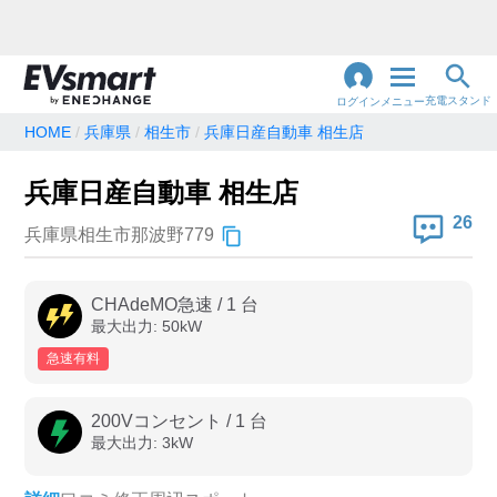
充電スタンド
ログイン
メニュー
HOME
兵庫県
相生市
兵庫日産自動車 相生店
閉
じ
地名・観光スポット・住所
兵庫日産自動車 相生店
で検索
る
26
兵庫県相生市那波野779
充電器の種類
CHAdeMO急速
/
1
台
最大出力:
50
kW
急速充電器のみ表示
急速無料のみ表示
急速有料
高速道路上のみ表示
24時間営業のみ表示
200Vコンセント
/
1
台
最大出力:
3
kW
認証システム
e-Mobility Power
EV充電エネチェンジ