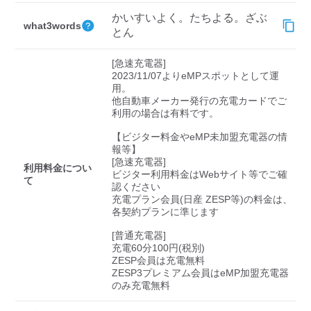
検索する
かいすいよく。たちよる。ざぶ
what3words
とん
[急速充電器]

2023/11/07よりeMPスポットとして運
用。

他自動車メーカー発行の充電カードでご
利用の場合は有料です。

【ビジター料金やeMP未加盟充電器の情
報等】

[急速充電器]

利用料金につい
ビジター利用料金はWebサイト等でご確
て
認ください 

充電プラン会員(日産 ZESP等)の料金は、
各契約プランに準じます

[普通充電器]

充電60分100円(税別)

ZESP会員は充電無料

ZESP3プレミアム会員はeMP加盟充電器
のみ充電無料